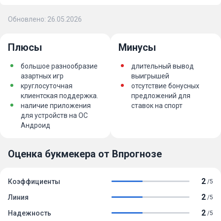
Обновлено: 26.05.2026
Плюсы
Минусы
большое разнообразие
длительный вывод
азартных игр
выигрышей
круглосуточная
отсутствие бонусных
клиентская поддержка.
предложений для
наличие приложения
ставок на спорт
для устройств на ОС
Андроид
Оценка букмекера от Впрогнозе
2
Коэффициенты
/5
2
Линия
/5
2
Надежность
/5