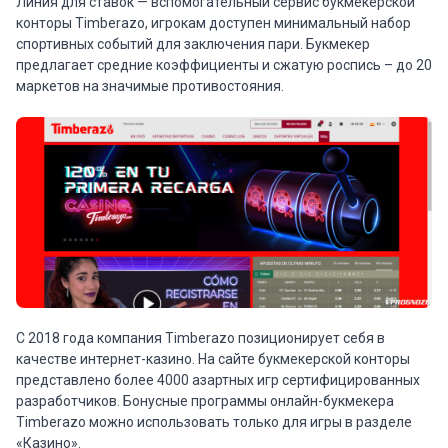
Линия для ставок — вспомогательный сервис букмекерской
конторы Timberazo, игрокам доступен минимальный набор
спортивных событий для заключения пари. Букмекер
предлагает средние коэффициенты и сжатую роспись – до 20
маркетов на значимые противостояния.
С 2018 года компания Timberazo позиционирует себя в
качестве интернет-казино. На сайте букмекерской конторы
представлено более 4000 азартных игр сертифицированных
разработчиков. Бонусные программы онлайн-букмекера
Timberazo можно использовать только для игры в разделе
«Казино».