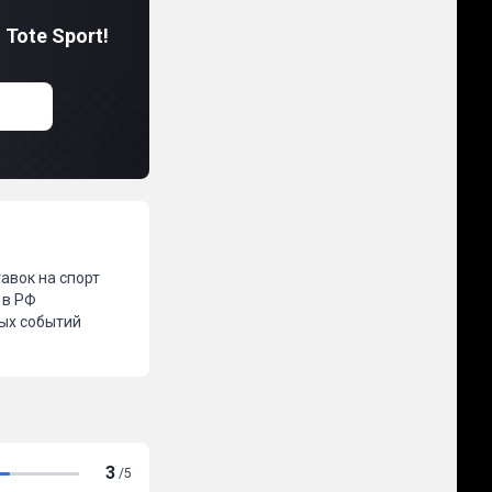
Tote Sport!
авок на спорт
 в РФ
ных событий
3
/5