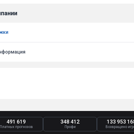
мпании
жки
нформация
491 619
348 412
133 953 16
Платных прогнозов
Профи
Возвращено игр