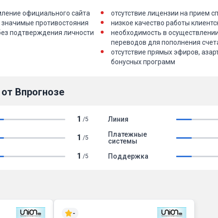
ление официального сайта
отсутствие лицензии на прием с
а значимые противостояния
низкое качество работы клиент
без подтверждения личности
необходимость в осуществлении
переводов для пополнения счет
отсутствие прямых эфиров, азар
бонусных программ
 от Впрогнозе
1
Линия
/5
Платежные
1
/5
системы
1
Поддержка
/5
-