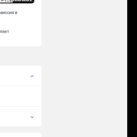
миссия в
вляет