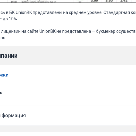
ь в БК UnionBK представлены на среднем уровне. Стандартная ко
– до 10%.
лицензии на сайте UnionBK не представлена — букмекер осущест
но.
мпании
жки
ru
нформация