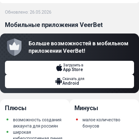
Обновлено: 26.05.2026
Мобильные приложения VeerBet
Больше возможностей в мобильном
приложении VeerBet!
Загрузить в
App Store
Скачать для
Android
Плюсы
Минусы
возможность создания
малое количество
аккаунта для россиян
бонусов
широкая
киберспортивная линия