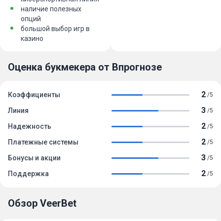
наличие полезных
опций
большой выбор игр в
казино
Оценка букмекера от Впрогнозе
2
Коэффициенты
/5
3
Линия
/5
2
Надежность
/5
2
Платежные системы
/5
3
Бонусы и акции
/5
2
Поддержка
/5
Обзор VeerBet