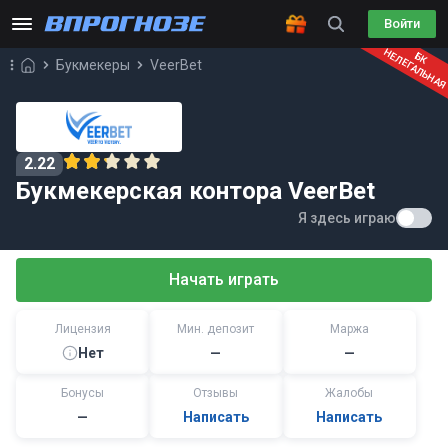
Войти
НЕЛЕГАЛЬНА
БК
Букмекеры
VeerBet
2.22
Букмекерская контора VeerBet
Я здесь играю
Начать играть
Лицензия
Мин. депозит
Маржа
Нет
—
—
Бонусы
Отзывы
Жалобы
—
Написать
Написать