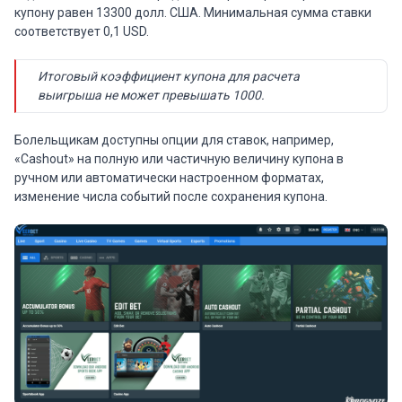
купону равен 13300 долл. США. Минимальная сумма ставки
соответствует 0,1 USD.
Итоговый коэффициент купона для расчета
выигрыша не может превышать 1000.
Болельщикам доступны опции для ставок, например,
«Cashout» на полную или частичную величину купона в
ручном или автоматически настроенном форматах,
изменение числа событий после сохранения купона.