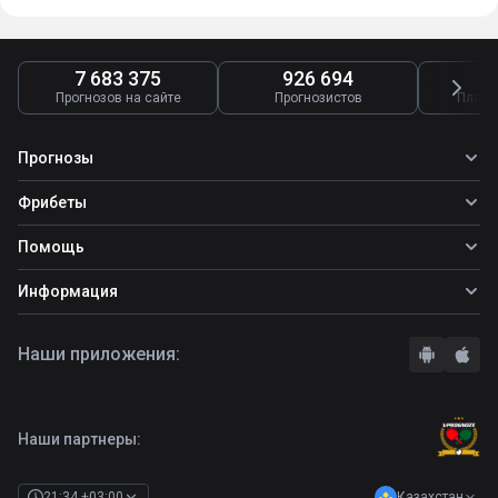
7 683 375
926 694
4
Прогнозов на сайте
Прогнозистов
Платн
Прогнозы
Все прогнозы
Фрибеты
Топ ставок
Фрибеты
Помощь
Прогнозы на футбол
Фрибет Ubet
Прогнозы на теннис
Школа ставок
Информация
Фрибет Фонбет
Прогнозы на хоккей
Вопросы и ответы
Фрибет Париматч
О сайте
Стратегии
Наши приложения:
Фрибет Олимпбет
Правила
Бонусы букмекеров
Комментарии
Отзывы о БК
Контакты
Полная версия
Наши партнеры:
Казахстан
21:34 +03:00