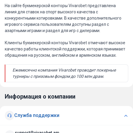
На сайте букмекерской конторы Vivarobet представлена
линия для ставок на спорт высокого качества с
конкурентными котировками. В качестве дополнительного
игрового сервиса пользователям доступны раздел с
азартными играми и раздел для игр с дилерами.
Клиенты букмекерской конторы Vivarobet отмечают высокое
качество работы клиентской поддержки, которая принимает
обращения на русском, английском и армянском языках.
Ежемесячно компания Vivarobet проводит покерные
турниры с призовым фондом до 100 млн драм.
Информация о компании
Служба поддержки
support@vivarobet.am