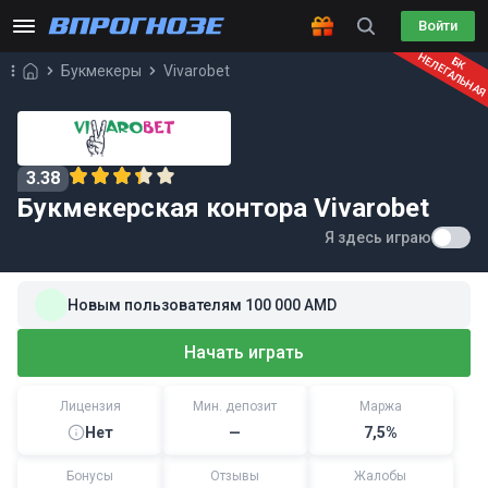
Войти
НЕЛЕГАЛЬНА
БК
Букмекеры
Vivarobet
3.38
Букмекерская контора Vivarobet
Я здесь играю
Новым пользователям 100 000 AMD
Начать играть
Лицензия
Мин. депозит
Маржа
Нет
—
7,5%
Бонусы
Отзывы
Жалобы