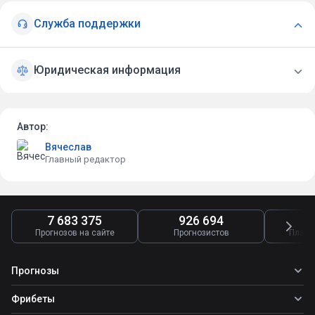
Служба поддержки
Юридическая информация
Автор:
Вячеслав
Главный редактор
7 683 375
926 694
4
Прогнозов на сайте
Прогнозистов
Платн
Прогнозы
Все прогнозы
Фрибеты
Топ ставок