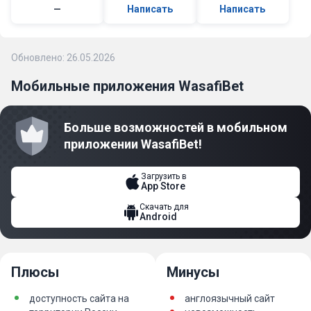
—
Написать
Написать
Обновлено: 26.05.2026
Мобильные приложения WasafiBet
Больше возможностей в мобильном
приложении WasafiBet!
Загрузить в
App Store
Скачать для
Android
Плюсы
Минусы
доступность сайта на
англоязычный сайт