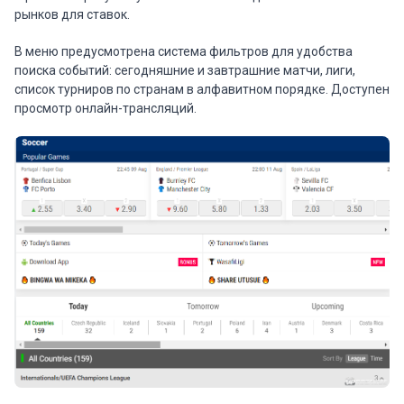
рынков для ставок.
В меню предусмотрена система фильтров для удобства
поиска событий: сегодняшние и завтрашние матчи, лиги,
список турниров по странам в алфавитном порядке. Доступен
просмотр онлайн-трансляций.