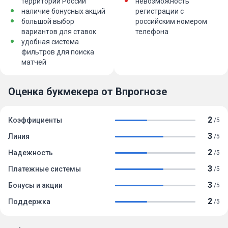
территории России
невозможность
наличие бонусных акций
регистрации с
большой выбор
российским номером
вариантов для ставок
телефона
удобная система
фильтров для поиска
матчей
Оценка букмекера от Впрогнозе
2
Коэффициенты
/5
3
Линия
/5
2
Надежность
/5
3
Платежные системы
/5
3
Бонусы и акции
/5
2
Поддержка
/5