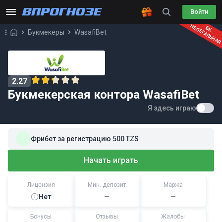
Войти
НЕЛЕГАЛЬНА
БК
Букмекеры
WasafiBet
2.27
Букмекерская контора WasafiBet
Я здесь играю
Фрибет за регистрацию 500 TZS
Начать играть
Лицензия
Мин. депозит
Маржа
Нет
—
—
Бонусы
Отзывы
Жалобы