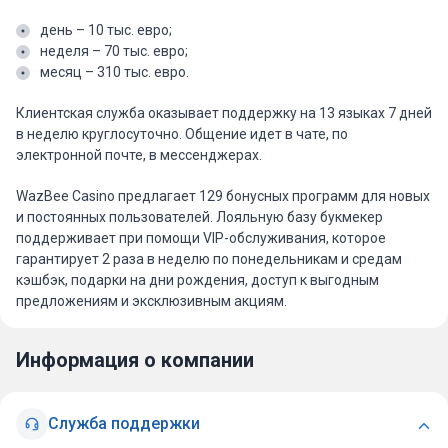
день – 10 тыс. евро;
неделя – 70 тыс. евро;
месяц – 310 тыс. евро.
Клиентская служба оказывает поддержку на 13 языках 7 дней
в неделю круглосуточно. Общение идет в чате, по
электронной почте, в мессенджерах.
WazBee Casino предлагает 129 бонусных программ для новых
и постоянных пользователей. Лояльную базу букмекер
поддерживает при помощи VIP-обслуживания, которое
гарантирует 2 раза в неделю по понедельникам и средам
кэшбэк, подарки на дни рождения, доступ к выгодным
предложениям и эксклюзивным акциям.
Информация о компании
Служба поддержки