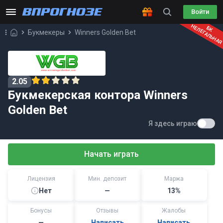
Войти
НЕЛЕГАЛЬНА
БК
Букмекеры
Winners Golden Bet
2.05
Букмекерская контора Winners
Golden Bet
Я здесь играю
Начать играть
Лицензия
Мин. депозит
Маржа
Нет
—
13%
Бонусы
Отзывы
Жалобы
—
Написать
Написать