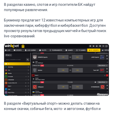
В разделах казино, слотов и игр посетители БК найдут
популярные развлечения.
Букмекер предлагает 12 известных компьютерных игр для
заключения пари, киберфутбол и кибербаскетбол. Доступен
просмотр результатов предыдущих матчей и быстрый поиск
live-соревнований.
В разделе «Виртуальный спорт» можно делать ставки на
конные скачки, собачьи бега, мото- и автогонки, футбол и