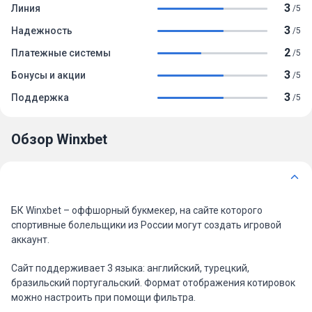
3
Линия
/5
3
Надежность
/5
2
Платежные системы
/5
3
Бонусы и акции
/5
3
Поддержка
/5
Обзор Winxbet
БК Winxbet – оффшорный букмекер, на сайте которого
спортивные болельщики из России могут создать игровой
аккаунт.
Сайт поддерживает 3 языка: английский, турецкий,
бразильский португальский. Формат отображения котировок
можно настроить при помощи фильтра.