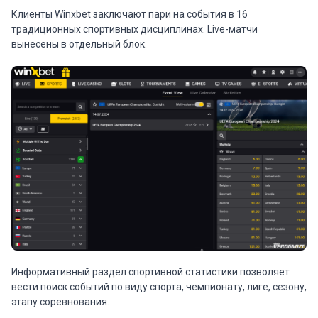
Клиенты Winxbet заключают пари на события в 16
традиционных спортивных дисциплинах. Live-матчи
вынесены в отдельный блок.
Информативный раздел спортивной статистики позволяет
вести поиск событий по виду спорта, чемпионату, лиге, сезону,
этапу соревнования.