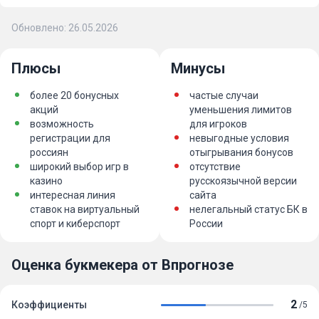
Обновлено: 26.05.2026
Плюсы
Минусы
более 20 бонусных
частые случаи
акций
уменьшения лимитов
возможность
для игроков
регистрации для
невыгодные условия
россиян
отыгрывания бонусов
широкий выбор игр в
отсутствие
казино
русскоязычной версии
интересная линия
сайта
ставок на виртуальный
нелегальный статус БК в
спорт и киберспорт
России
Оценка букмекера от Впрогнозе
2
Коэффициенты
/5