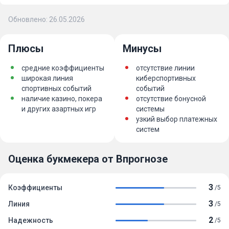
Обновлено: 26.05.2026
Плюсы
Минусы
средние коэффициенты
отсутствие линии
широкая линия
киберспортивных
спортивных событий
событий
наличие казино, покера
отсутствие бонусной
и других азартных игр
системы
узкий выбор платежных
систем
Оценка букмекера от Впрогнозе
3
Коэффициенты
/5
3
Линия
/5
2
Надежность
/5