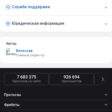
Служба поддержки
Юридическая информация
Автор:
Вячеслав
Главный редактор
7 683 375
926 694
4
Прогнозов на сайте
Прогнозистов
Платн
Прогнозы
Все прогнозы
Фрибеты
Топ ставок