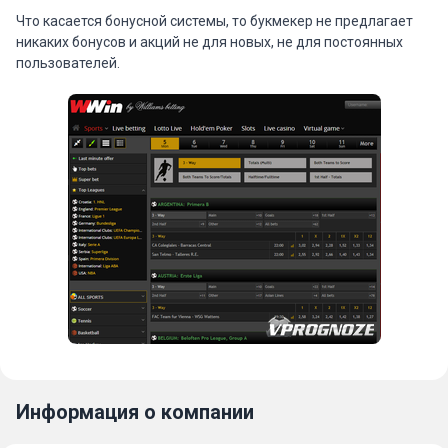
Что касается бонусной системы, то букмекер не предлагает
никаких бонусов и акций не для новых, не для постоянных
пользователей.
Информация о компании