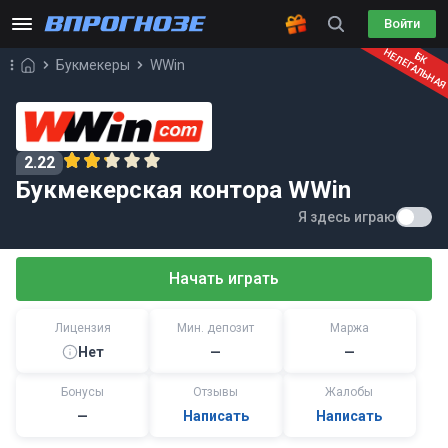
Войти
НЕЛЕГАЛЬНА
БК
Букмекеры
WWin
2.22
Букмекерская контора WWin
Я здесь играю
Начать играть
Лицензия
Мин. депозит
Маржа
Нет
—
—
Бонусы
Отзывы
Жалобы
—
Написать
Написать