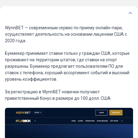
WynnBET — современным сервис по приему онлайн-пари,
осуществляет деятельность на основании лицензии США с
2020 года.
Букмекер принимает ставки только у граждан США, которые
проживают на территории штатов, где ставки на спорт
разрешены. Букмекер предлагает пользователям ПО для
ставок с телефона, хороший ассортимент событий и высокий
уровень коэффициентов.
За регистрацию в WynnBET новички получают
приветственный бонус в размере до 100 долл. США.