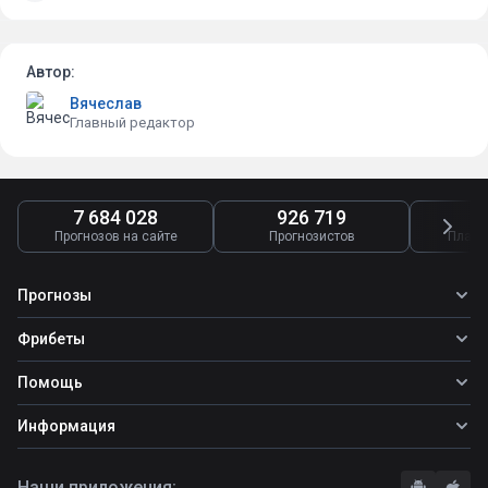
Автор:
Вячеслав
Главный редактор
7 684 028
926 719
4
Прогнозов на сайте
Прогнозистов
Платн
Прогнозы
Все прогнозы
Фрибеты
Топ ставок
Фрибеты
Помощь
Прогнозы на футбол
Фрибет Ubet
Прогнозы на теннис
Школа ставок
Информация
Фрибет Фонбет
Прогнозы на хоккей
Вопросы и ответы
Фрибет Париматч
О сайте
Стратегии
Наши приложения:
Фрибет Олимпбет