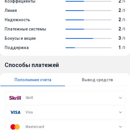
2
Коэффициенты
/5
2
Линия
/5
2
Надежность
/5
2
Платежные системы
/5
3
Бонусы и акции
/5
1
Поддержка
/5
Способы платежей
Пополнение счета
Вывод средств
Skrill
Visa
Mastercard