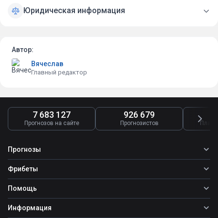
Юридическая информация
Автор:
Вячеслав
Главный редактор
7 683 127
926 679
4
Прогнозов на сайте
Прогнозистов
Платн
Прогнозы
Все прогнозы
Фрибеты
Топ ставок
Фрибеты
Помощь
Прогнозы на футбол
Фрибет Ubet
Прогнозы на теннис
Школа ставок
Информация
Фрибет Фонбет
Прогнозы на хоккей
Вопросы и ответы