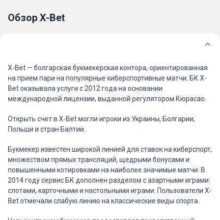
Обзор X-Bet
X-Bet — болгарская букмекерская контора, ориентированная
на прием пари на популярные киберспортивные матчи. БК X-
Bet оказывала услуги с 2012 года на основании
международной лицензии, выданной регулятором Кюрасао.
Открыть счет в X-Bet могли игроки из Украины, Болгарии,
Польши и стран Балтии.
Букмекер известен широкой линией для ставок на киберспорт,
множеством прямых трансляций, щедрыми бонусами и
повышенными котировками на наиболее значимые матчи. В
2014 году сервис БК дополнен разделом с азартными играми:
слотами, карточными и настольными играми. Пользователи X-
Bet отмечали слабую линию на классические виды спорта.