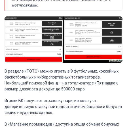
котировками.
В разделе «ТОТО» можно играть в 8 футбольных, хоккейных,
баскетбольных и киберспортивных тотализаторов.
Наибольший призовой фонд – на тотализаторе «Пятнашка»,
размер джекпота доходит до 500000 евро.
Игроки БК получают страховку пари, используют
доверительную ставку при недостаточном балансе и бонус за
серию неудачных сделок.
В «Магазине промокодов» доступна опция обмена бонусных