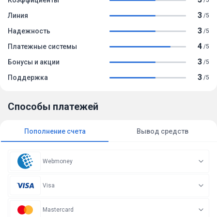
Коэффициенты
/5
3
Линия
/5
3
Надежность
/5
4
Платежные системы
/5
3
Бонусы и акции
/5
3
Поддержка
/5
Способы платежей
Пополнение счета
Вывод средств
Webmoney
Visa
Mastercard