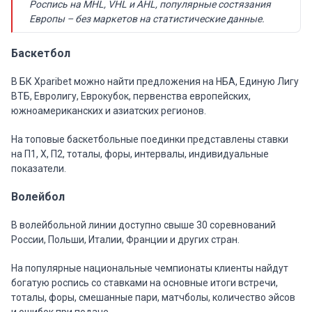
Роспись на MHL, VHL и AHL, популярные состязания
Европы – без маркетов на статистические данные.
Баскетбол
В БК Xparibet можно найти предложения на НБА, Единую Лигу
ВТБ, Евролигу, Еврокубок, первенства европейских,
южноамериканских и азиатских регионов.
На топовые баскетбольные поединки представлены ставки
на П1, Х, П2, тоталы, форы, интервалы, индивидуальные
показатели.
Волейбол
В волейбольной линии доступно свыше 30 соревнований
России, Польши, Италии, Франции и других стран.
На популярные национальные чемпионаты клиенты найдут
богатую роспись со ставками на основные итоги встречи,
тоталы, форы, смешанные пари, матчболы, количество эйсов
и ошибок при подаче.