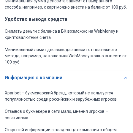
Минимальная сумма депозита зависит от выбранного
способа, например, с карт можно внести на баланс от 100 руб.
Удобство вывода средств
Снимать деньги с баланса в БК возможно на WebMoney и
криптовалютные счета.
Минимальный лимит для вывода зависит от платежного
метода, например, на кошельки WebMoney можно вывести от
100 руб.
Информация о компании
Xparibet – букмекерский бренд, который не пользуется
популярностью среди российских и зарубежных игроков.
Отзывов о букмекере в сети мало, мнения игроков –
негативные.
Открытой информации о владельцах компании в общем