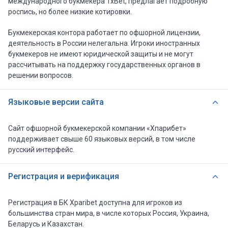
международного букмекера 1xBet, предлагает подробную
роспись, но более низкие котировки.
Букмекерская контора работает по офшорной лицензии,
деятельность в России нелегальна. Игроки иностранных
букмекеров не имеют юридической защиты и не могут
рассчитывать на поддержку государственных органов в
решении вопросов.
Языковые версии сайта
Сайт офшорной букмекерской компании «Хпарибет»
поддерживает свыше 60 языковых версий, в том числе
русский интерфейс.
Регистрация и верификация
Регистрация в БК Xparibet доступна для игроков из
большинства стран мира, в числе которых Россия, Украина,
Беларусь и Казахстан.