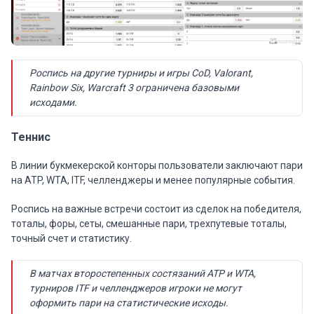
Роспись на другие турниры и игры CoD, Valorant,
Rainbow Six, Warcraft 3 ограничена базовыми
исходами.
Теннис
В линии букмекерской конторы пользователи заключают пари
на ATP, WTA, ITF, челленджеры и менее популярные события.
Роспись на важные встречи состоит из сделок на победителя,
тоталы, форы, сеты, смешанные пари, трехпутевые тоталы,
точный счет и статистику.
В матчах второстепенных состязаний ATP и WTA,
турниров ITF и челленджеров игроки не могут
оформить пари на статистические исходы.