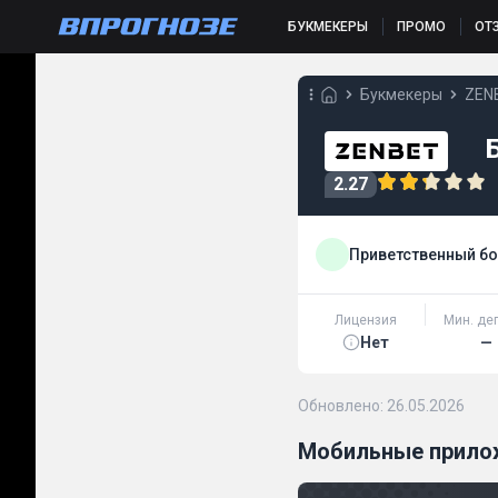
БУКМЕКЕРЫ
ПРОМО
ОТ
Букмекеры
ZEN
2.27
Приветственный бо
Лицензия
Мин. де
Нет
—
Обновлено: 26.05.2026
Мобильные прило