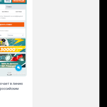
лючает в линию
 российским