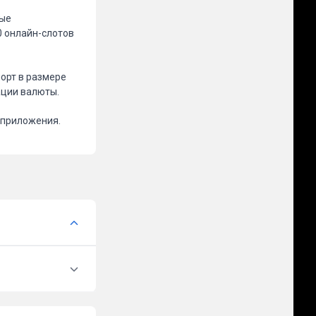
ные
0 онлайн-слотов
орт в размере
ации валюты.
 приложения.