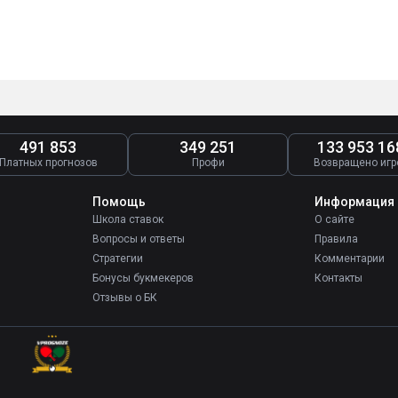
491 853
349 251
133 953 16
Платных прогнозов
Профи
Возвращено игр
Помощь
Информация
Школа ставок
О сайте
Вопросы и ответы
Правила
Стратегии
Комментарии
Бонусы букмекеров
Контакты
Отзывы о БК