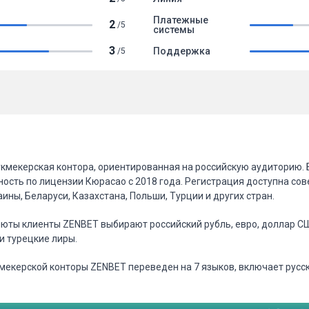
Платежные
2
/5
системы
3
Поддержка
/5
кмекерская контора, ориентированная на российскую аудиторию.
ость по лицензии Кюрасао с 2018 года. Регистрация доступна с
аины, Беларуси, Казахстана, Польши, Турции и других стран.
люты клиенты ZENBET выбирают российский рубль, евро, доллар С
и турецкие лиры.
мекерской конторы ZENBET переведен на 7 языков, включает русс