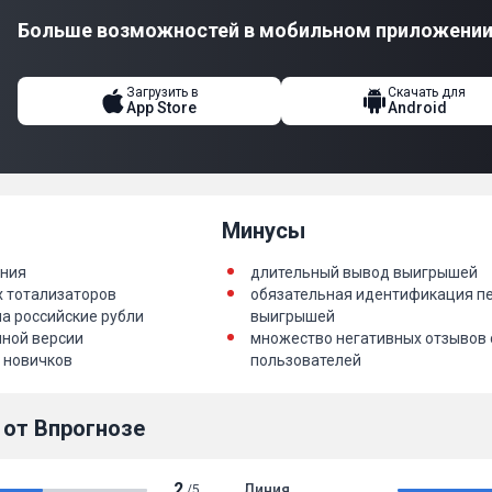
Больше возможностей в мобильном приложении
Загрузить в
Скачать для
App Store
Android
Минусы
иния
длительный вывод выигрышей
х тотализаторов
обязательная идентификация п
а российские рубли
выигрышей
чной версии
множество негативных отзывов 
 новичков
пользователей
 от Впрогнозе
2
Линия
/5