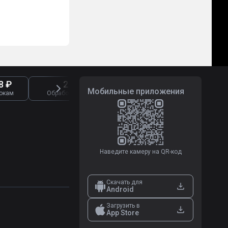
8 ₽
2 722
8 291
Мобильные приложения
окам
Обработано жалоб
Отзывы о букмекерах
Наведите камеру на QR-код
Скачать для
Android
Загрузить в
App Store