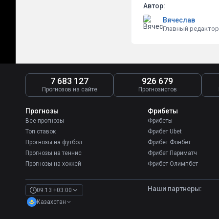
Автор:
Вячеслав
Главный редактор
7 683 127
926 679
Прогнозов на сайте
Прогнозистов
Прогнозы
Фрибеты
Все прогнозы
Фрибеты
Топ ставок
Фрибет Ubet
Прогнозы на футбол
Фрибет Фонбет
Прогнозы на теннис
Фрибет Париматч
Прогнозы на хоккей
Фрибет Олимпбет
Наши партнеры:
09:13 +03:00
Казахстан