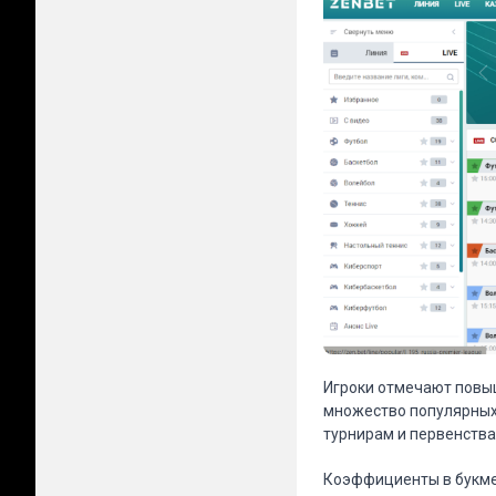
Игроки отмечают повыш
множество популярных 
турнирам и первенства
Коэффициенты в букме