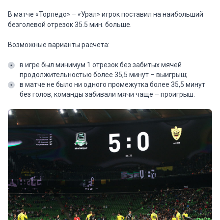
В матче «Торпедо» – «Урал» игрок поставил на наибольший
безголевой отрезок 35.5 мин. больше.
Возможные варианты расчета:
в игре был минимум 1 отрезок без забитых мячей
продолжительностью более 35,5 минут – выигрыш;
в матче не было ни одного промежутка более 35,5 минут
без голов, команды забивали мячи чаще – проигрыш.