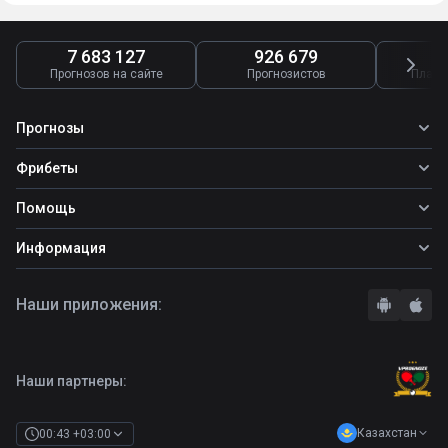
7 683 127
926 679
4
Прогнозов на сайте
Прогнозистов
Платн
Прогнозы
Все прогнозы
Фрибеты
Топ ставок
Фрибеты
Помощь
Прогнозы на футбол
Фрибет Ubet
Прогнозы на теннис
Школа ставок
Информация
Фрибет Фонбет
Прогнозы на хоккей
Вопросы и ответы
Фрибет Париматч
О сайте
Стратегии
Наши приложения:
Фрибет Олимпбет
Правила
Бонусы букмекеров
Комментарии
Отзывы о БК
Контакты
Полная версия
Наши партнеры:
Казахстан
00:43 +03:00