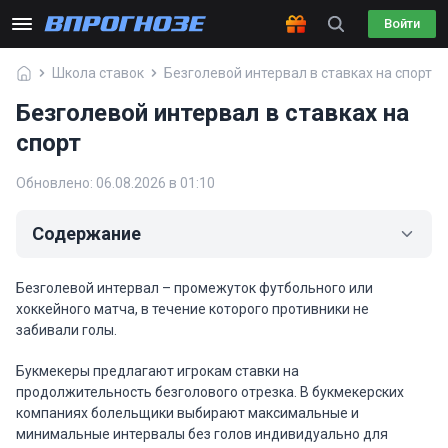
Войти
Школа ставок
Безголевой интервал в ставках на спорт
Безголевой интервал в ставках на
спорт
Обновлено: 06.08.2026 в 01:10
Содержание
Безголевой интервал – промежуток футбольного или
хоккейного матча, в течение которого противники не
забивали голы.
Букмекеры предлагают игрокам ставки на
продолжительность безголового отрезка. В букмекерских
компаниях болельщики выбирают максимальные и
минимальные интервалы без голов индивидуально для