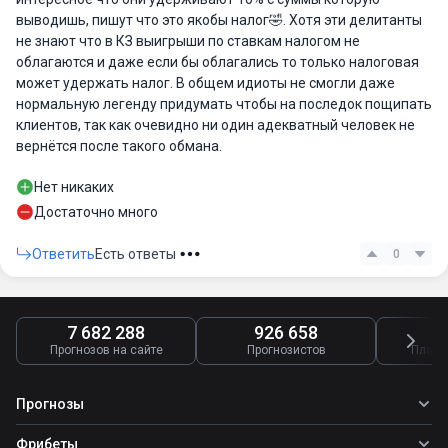
выводишь, пишут что это якобы налог🤣. Хотя эти делитанты
не знают что в КЗ выигрыши по ставкам налогом не
облагаются и даже если бы облагались то только налоговая
может удержать налог. В общем идиоты не смогли даже
нормальную легенду придумать чтобы на последок пощипать
клиентов, так как очевидно ни один адекватный человек не
вернётся после такого обмана.
Нет никаких
Достаточно много
Ответить
Есть ответы
0
7 682 288
926 658
4
Прогнозов на сайте
Прогнозистов
Платн
Прогнозы
Все прогнозы
Фрибеты