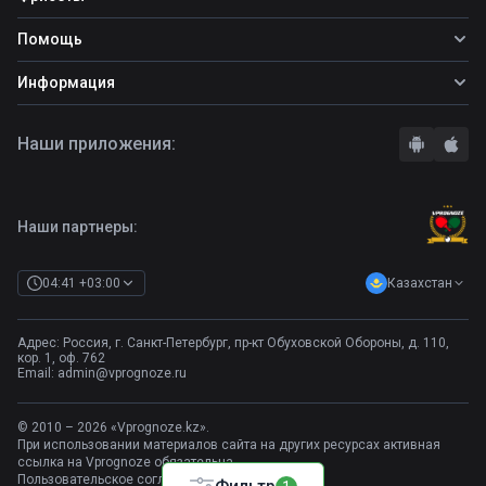
Топ ставок
Фрибеты
Помощь
Прогнозы на футбол
Фрибет Ubet
Прогнозы на теннис
Школа ставок
Информация
Фрибет Фонбет
Прогнозы на хоккей
Вопросы и ответы
Фрибет Париматч
О сайте
Стратегии
Наши приложения:
Фрибет Олимпбет
Правила
Бонусы букмекеров
Комментарии
Отзывы о БК
Контакты
Полная версия
Наши партнеры:
Казахстан
04:41 +03:00
Адрес: Россия, г. Санкт-Петербург, пр-кт Обуховской Обороны, д. 110,
кор. 1, оф. 762
Email:
admin@vprognoze.ru
© 2010 – 2026 «Vprognoze.kz».
При использовании материалов сайта на других ресурсах активная
ссылка на Vprognoze обязательна.
Пользовательское соглашение