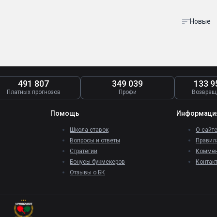
Новые
491 807
349 039
133 9
Платных прогнозов
Профи
Возвращ
Помощь
Информаци
Школа ставок
О сайт
Вопросы и ответы
Правил
Стратегии
Коммен
Бонусы букмекеров
Контак
Отзывы о БК