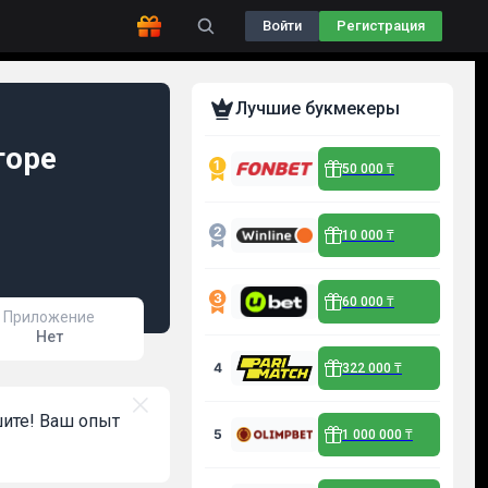
Войти
Регистрация
Лучшие букмекеры
торе
50 000 ₸
10 000 ₸
60 000 ₸
Приложение
Нет
4
322 000 ₸
шите! Ваш опыт
5
1 000 000 ₸