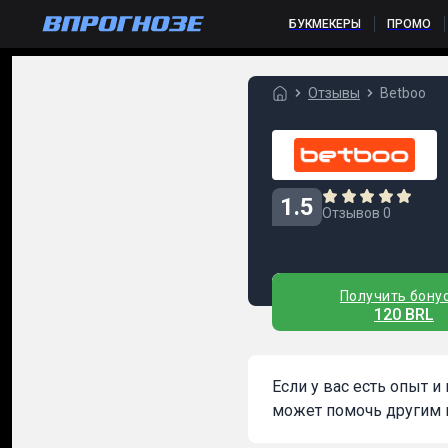
БУКМЕКЕРЫ
ПРОМО
Отзывы
Betboo
1.5
Отзывов 0
Получить бону
120 BRL
Если у вас есть опыт 
может помочь другим 