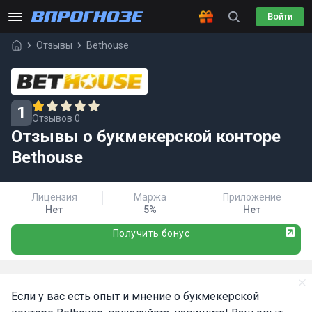
Войти
Отзывы
Bethouse
1
Отзывов 0
Отзывы о букмекерской конторе
Bethouse
Лицензия
Маржа
Приложение
Нет
5%
Нет
Получить бонус
Если у вас есть опыт и мнение о букмекерской