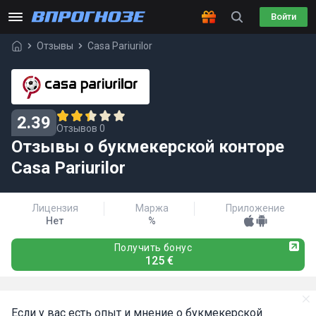
Войти
Отзывы
Casa Pariurilor
2.39
Отзывов 0
Отзывы о букмекерской конторе
Casa Pariurilor
Лицензия
Маржа
Приложение
Нет
%
Получить бонус
125 €
Если у вас есть опыт и мнение о букмекерской