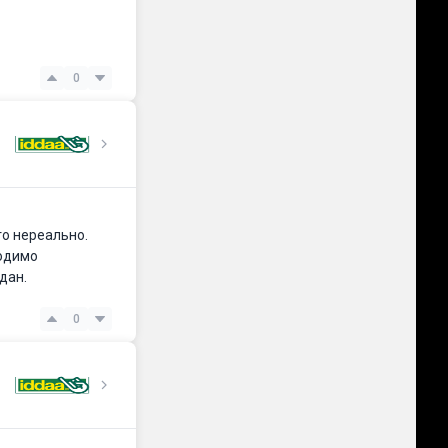
0
то нереально.
ходимо
дан.
0