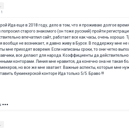
.
11
рой Ида еще в 2018 году, дело в том, что я проживаю долгое время
 попросил старого знакомого (он тоже русский) пройти регистрац
твительно впечатлил сайт, работает все как часы, очень хорошо. Т
я вообще не возникает, я давно живу в Бурсе. В поддержку мне не
ты мне приходят вовремя. Если написаны сроки, то они четко выпо
савчики, все делают для народа. Коэффициенты да действительно
нными конторами. Линия мне нравится, да конечно она не такая бо
мекеров, но все же мне хватает. Важные аспекты, которые мне ну
тавить букмекерской конторе Ида только 5/5. Браво !!!
ы
.