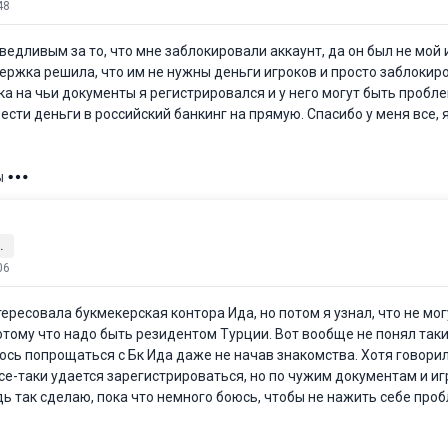
48
дливым за то, что мне заблокировали аккаунт, да он был не мой и
держка решила, что им не нужны деньги игроков и просто заблокир
а на чьи документы я регистрировался и у него могут быть проблем
вести деньги в российский банкинг на прямую. Спасибо у меня все, 
ы
.
06
ресовала букмекерская контора Ида, но потом я узнал, что не мог
отому что надо быть резидентом Турции. Вот вообще не понял таки
сь попрощаться с Бк Ида даже не начав знакомства. Хотя говори
все-таки удается зарегистрироваться, но по чужим документам и и
дь так сделаю, пока что немного боюсь, чтобы не нажить себе про