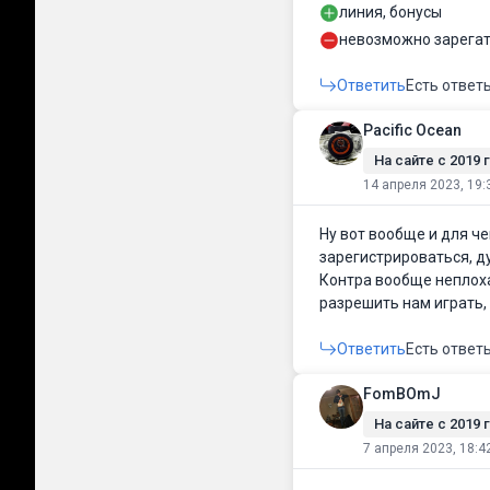
линия, бонусы
невозможно зарега
Ответить
Есть ответ
Pacific Ocean
На сайте c 2019 г
14 апреля 2023, 19:
Ну вот вообще и для че
зарегистрироваться, ду
Контра вообще неплоха
разрешить нам играть, 
Ответить
Есть ответ
FomBOmJ
На сайте c 2019 г
7 апреля 2023, 18:4