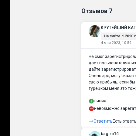
Отзывов
7
КРУТЕЙШИЙ КА
На сайте c 2020 г
4 мая 2023, 10:59
Не смог зарегистрирова
дает пользователям из 
дайте зарегистрироват
Очень зря, могу сказат
свою прибыль, если бы
турецком меня это тож
линия
невозможно зарега
Ответить
Есть ответ
bagira14