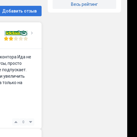
Весь рейтинг
Добавить отзыв
 контора Ида не
усы, просто
е подпускает.
ли увеличить
а только на
0