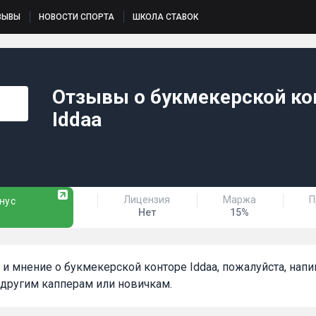
ЗЫВЫ
НОВОСТИ СПОРТА
ШКОЛА СТАВОК
Отзывы о букмекерской ко
Iddaa
Лицензия
Маржа
П
нус
Нет
15%
т и мнение о букмекерской конторе Iddaa, пожалуйста, нап
другим капперам или новичкам.