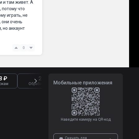
и и там живет. А
, потому что
му играть, не
, они очень
, но аккаунт
0
8 ₽
2 722
8 291
Мобильные приложения
окам
Обработано жалоб
Отзывы о букмекерах
Наведите камеру на QR-код
Скачать для