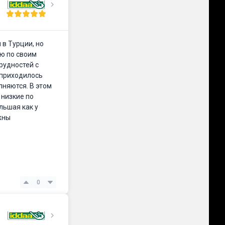
 в Турции, но
ию по своим
рудностей с
 приходилось
лняются. В этом
 низкие по
льшая как у
жны
0