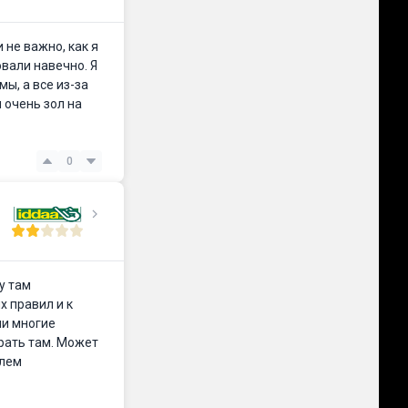
 не важно, как я
овали навечно. Я
ы, а все из-за
я очень зол на
0
у там
х правил и к
ли многие
грать там. Может
блем