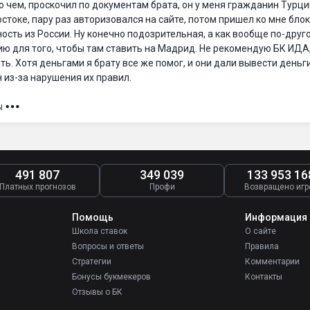
 о чем, проскочил по документам брата, он у меня гражданин Турци
стоке, пару раз авторизовался на сайте, потом пришел ко мне блок
сть из России. Ну конечно подозрительная, а как вообще по-друго
цию для того, чтобы там ставить на Мадрид. Не рекомендую БК ИДА
ть. Хотя деньгами я брату все же помог, и они дали вывести деньги
 из-за нарушения их правил.
ы
491 807
349 039
133 953 16
Платных прогнозов
Профи
Возвращено игр
Помощь
Информация
Школа ставок
О сайте
Вопросы и ответы
Правила
Стратегии
Комментарии
Бонусы букмекеров
Контакты
Отзывы о БК