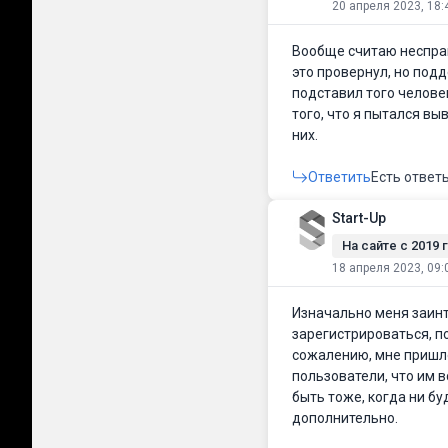
20 апреля 2023, 18:
Вообще считаю несправе
это провернул, но под
подставил того человек
того, что я пытался вы
них.
Ответить
Есть ответ
Start-Up
На сайте c 2019 г
18 апреля 2023, 09:
Изначально меня заинте
зарегистрироваться, п
сожалению, мне пришло
пользователи, что им 
быть тоже, когда ни бу
дополнительно.