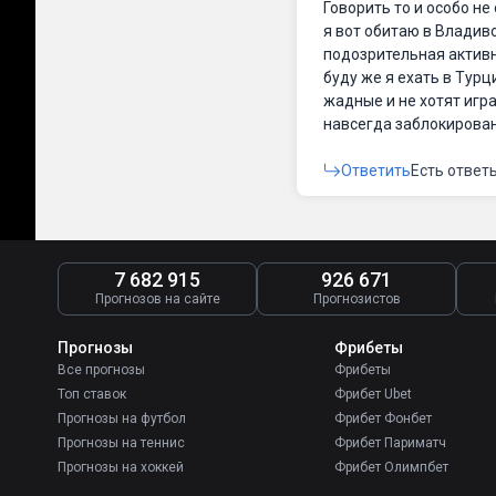
Говорить то и особо не
я вот обитаю в Владиво
подозрительная активно
буду же я ехать в Тур
жадные и не хотят игра
навсегда заблокирован
Ответить
Есть ответ
7 682 915
926 671
Прогнозов на сайте
Прогнозистов
Прогнозы
Фрибеты
Все прогнозы
Фрибеты
Топ ставок
Фрибет Ubet
Прогнозы на футбол
Фрибет Фонбет
Прогнозы на теннис
Фрибет Париматч
Прогнозы на хоккей
Фрибет Олимпбет