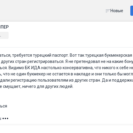
Новые
ППЕР
.
ться, требуется турецкий паспорт. Вот так турецкая букмекерская
других стран регистрироваться. Я не претендовал не на какие бон
ься. Видимо БК ИДА настолько консервативна, что никого к себе н
ь, что не один букмекер не остается в накладе и они только бы мог
 дали регистрацию пользователям из других стран. Да и поддержк
е смущает, ничего для других людей.
ться
ы