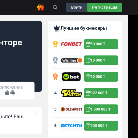
Войти
Регистрация
Лучшие букмекеры
нторе
50 000 ₸
10 000 ₸
60 000 ₸
риложение
4
322 000 ₸
5
1 000 000 ₸
ишите! Ваш
6
500 000 ₸