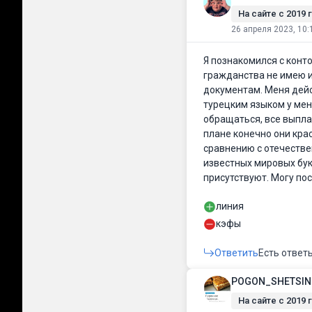
На сайте c 2019 г
26 апреля 2023, 10:
Я познакомился с конто
гражданства не имею и
документам. Меня дейс
турецким языком у мен
обращаться, все выпла
плане конечно они кра
сравнению с отечестве
известных мировых бук
присутствуют. Могу пос
линия
кэфы
Ответить
Есть ответ
POGON_SHETSIN
На сайте c 2019 г