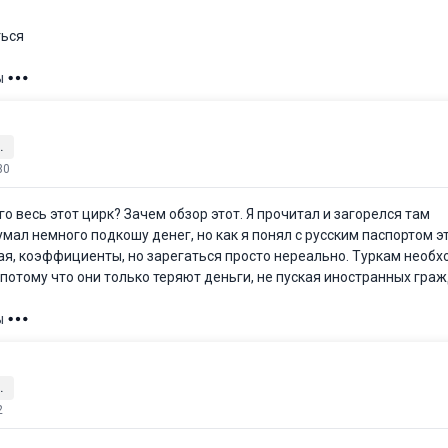
ться
ы
.
30
го весь этот цирк? Зачем обзор этот. Я прочитал и загорелся там
мал немного подкошу денег, но как я понял с русским паспортом э
я, коэффициенты, но зарегаться просто нереально. Туркам необ
потому что они только теряют деньги, не пуская иностранных граж
ы
.
2