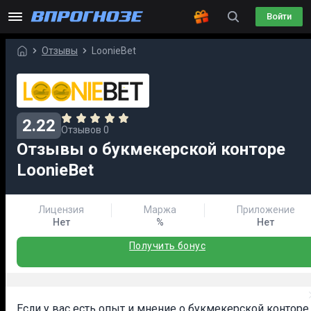
Войти
Отзывы
LoonieBet
2.22
Отзывов 0
Отзывы о букмекерской конторе
LoonieBet
Лицензия
Маржа
Приложение
Нет
%
Нет
Получить бонус
Если у вас есть опыт и мнение о букмекерской конторе