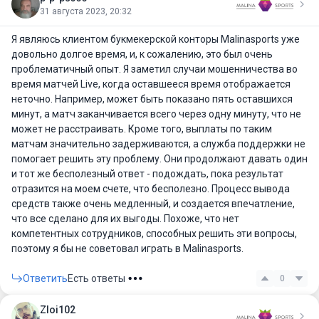
31 августа 2023, 20:32
Я являюсь клиентом букмекерской конторы Malinasports уже
довольно долгое время, и, к сожалению, это был очень
проблематичный опыт. Я заметил случаи мошенничества во
время матчей Live, когда оставшееся время отображается
неточно. Например, может быть показано пять оставшихся
минут, а матч заканчивается всего через одну минуту, что не
может не расстраивать. Кроме того, выплаты по таким
матчам значительно задерживаются, а служба поддержки не
помогает решить эту проблему. Они продолжают давать один
и тот же бесполезный ответ - подождать, пока результат
отразится на моем счете, что бесполезно. Процесс вывода
средств также очень медленный, и создается впечатление,
что все сделано для их выгоды. Похоже, что нет
компетентных сотрудников, способных решить эти вопросы,
поэтому я бы не советовал играть в Malinasports.
Ответить
Есть ответы
0
Zloi102