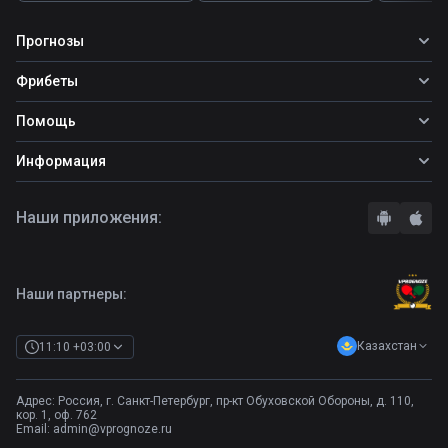
Прогнозы
Все прогнозы
Фрибеты
Топ ставок
Фрибеты
Помощь
Прогнозы на футбол
Фрибет Ubet
Прогнозы на теннис
Школа ставок
Информация
Фрибет Фонбет
Прогнозы на хоккей
Вопросы и ответы
Фрибет Париматч
О сайте
Стратегии
Наши приложения:
Фрибет Олимпбет
Правила
Бонусы букмекеров
Комментарии
Отзывы о БК
Контакты
Полная версия
Наши партнеры:
Казахстан
11:10 +03:00
Адрес: Россия, г. Санкт-Петербург, пр-кт Обуховской Обороны, д. 110,
кор. 1, оф. 762
Email:
admin@vprognoze.ru