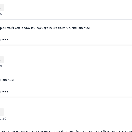
.
55
братной связью, но вроде в целом бк неплохой
ы
.
39
еплохая
ы
.
0:26
валось выводить все выигрыши без проблем, правда бывает, что 