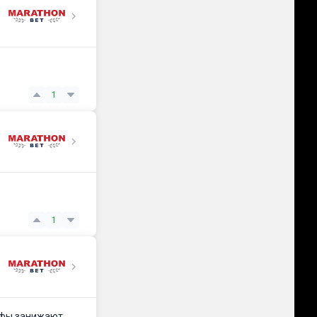
1
1
кефы занижают