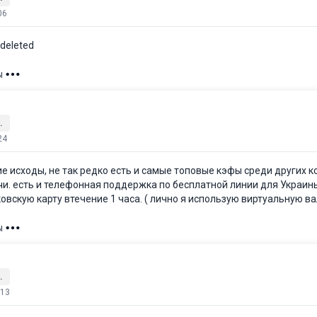
06
deleted
ы
.
24
е исходы, не так редко есть и самые топовые кэфы среди других к
чи. есть и телефонная поддержка по бесплатной линии для Украины
овскую карту втечение 1 часа. ( лично я использую виртуальную в
ы
.
:13