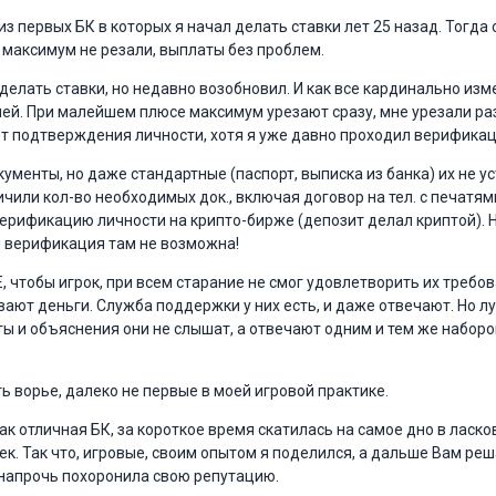
з первых БК в которых я начал делать ставки лет 25 назад. Тогда
 максимум не резали, выплаты без проблем.
 делать ставки, но недавно возобновил. И как все кардинально изм
ей. При малейшем плюсе максимум урезают сразу, мне урезали раз
т подтверждения личности, хотя я уже давно проходил верифика
ументы, но даже стандартные (паспорт, выписка из банка) их не у
ичили кол-во необходимых док., включая договор на тел. с печатям
верификацию личности на крипто-бирже (депозит делал криптой). 
 верификация там не возможна!
, чтобы игрок, при всем старание не смог удовлетворить их требов
ают деньги. Служба поддержки у них есть, и даже отвечают. Но лу
ты и объяснения они не слышат, а отвечают одним и тем же набор
ть ворье, далеко не первые в моей игровой практике.
ак отличная БК, за короткое время скатилась на самое дно в ласк
ек. Так что, игровые, своим опытом я поделился, а дальше Вам ре
я напрочь похоронила свою репутацию.