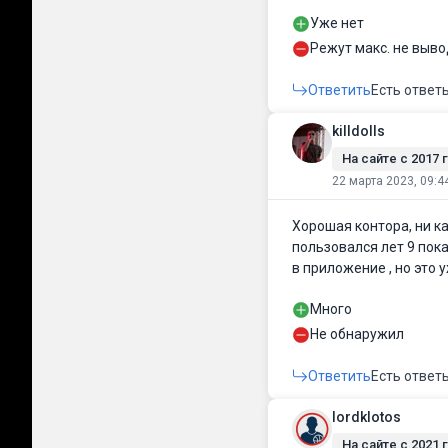
Уже нет
Режут макс. не выво
Ответить
Есть ответ
killdolls
На сайте c 2017 г
22 марта 2023, 09:4
Хорошая контора, ни к
пользовался лет 9 пок
в приложение , но это
Много
Не обнаружил
Ответить
Есть ответ
lordklotos
На сайте c 2021 г