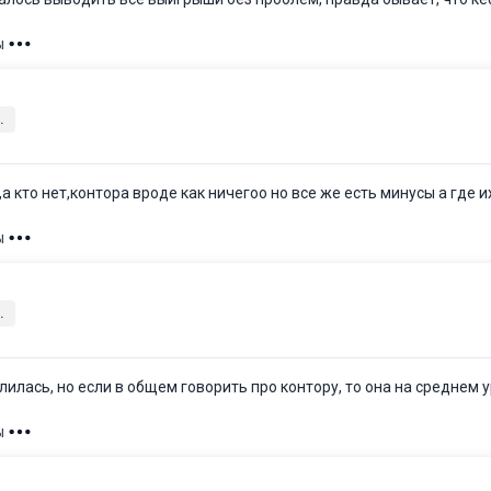
ы
.
а кто нет,контора вроде как ничегоо но все же есть минусы а где и
ы
.
илась, но если в общем говорить про контору, то она на среднем 
ы