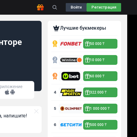
Войти
Регистрация
Лучшие букмекеры
нторе
50 000 ₸
10 000 ₸
60 000 ₸
риложение
4
322 000 ₸
5
1 000 000 ₸
а, напишите!
6
500 000 ₸