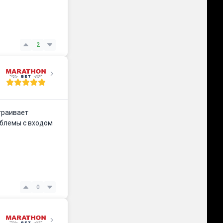
2
страивает
облемы с входом
0