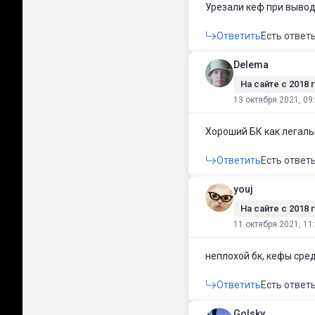
Урезали кеф при выво
Ответить
Есть ответ
Delema
На сайте c 2018 г
13 октября 2021, 09
Хороший БК как легал
Ответить
Есть ответ
youj
На сайте c 2018 г
11 октября 2021, 11
неплохой бк, кефы сре
Ответить
Есть ответ
Golsky