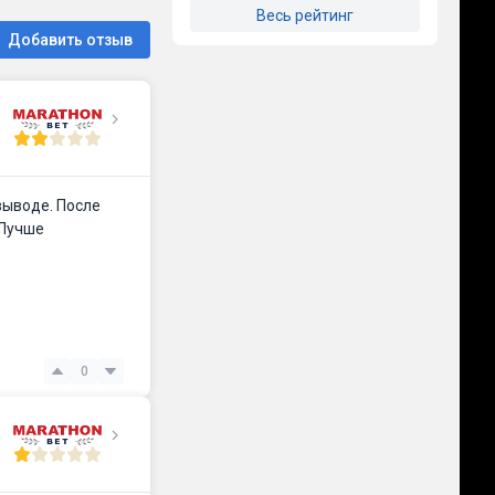
Весь рейтинг
Добавить отзыв
выводе. После
 Лучше
0