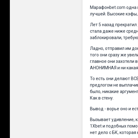
Марафонbet.com одна и
лучшей. Высокие кэфы,
Лет 5 назад прекратил
стала даже ниже средн
заблокировали, требую
Ладно, отправил им док
того они сразу же увел
главное они захотели 
АНОНИМНАЯ и ни какая
То есть они делают ВСЕ
предлогом не выплачив
было, никакие аргумен
Как в стену.
Вывод - ворье оно и ес
Вызывает удивление, к
1Xbet и подобных помо
нет дело с БК, котора