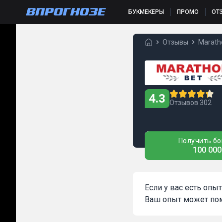
БУКМЕКЕРЫ
ПРОМО
ОТ
Отзывы
Marath
4.3
Отзывов 302
Получить бо
100 000
Если у вас есть опы
Ваш опыт может пом