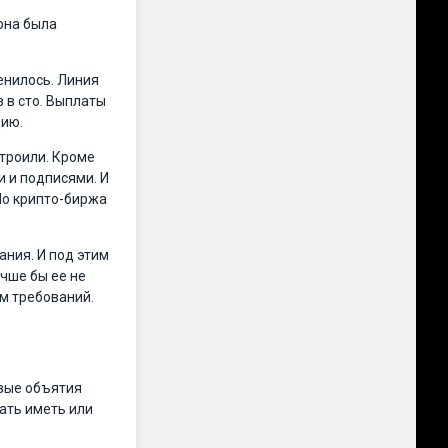
 она была
енилось. Линия
 в сто. Выплаты
цию.
строили. Кроме
и и подписями. И
Но крипто-биржа
ания. И под этим
чше бы ее не
ом требований.
овые объятия
шать иметь или