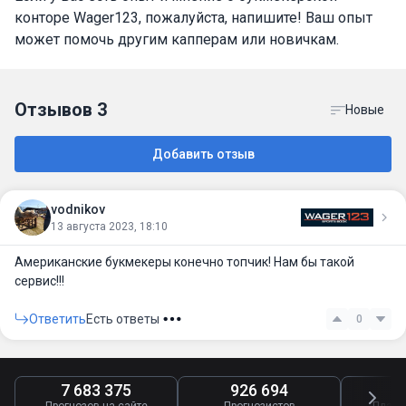
конторе Wager123, пожалуйста, напишите! Ваш опыт
может помочь другим капперам или новичкам.
Отзывов
3
Новые
Добавить отзыв
vodnikov
13 августа 2023, 18:10
Американские букмекеры конечно топчик! Нам бы такой
сервис!!!
Ответить
Есть ответы
0
7 683 375
926 694
4