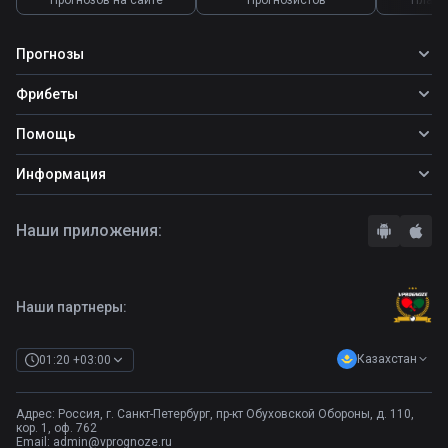
Прогнозов на сайте
Прогнозистов
Платн
Прогнозы
Все прогнозы
Фрибеты
Топ ставок
Фрибеты
Помощь
Прогнозы на футбол
Фрибет Ubet
Прогнозы на теннис
Школа ставок
Информация
Фрибет Фонбет
Прогнозы на хоккей
Вопросы и ответы
Фрибет Париматч
О сайте
Стратегии
Наши приложения:
Фрибет Олимпбет
Правила
Бонусы букмекеров
Комментарии
Отзывы о БК
Контакты
Полная версия
Наши партнеры:
Казахстан
01:20 +03:00
Адрес: Россия, г. Санкт-Петербург, пр-кт Обуховской Обороны, д. 110,
кор. 1, оф. 762
Email:
admin@vprognoze.ru