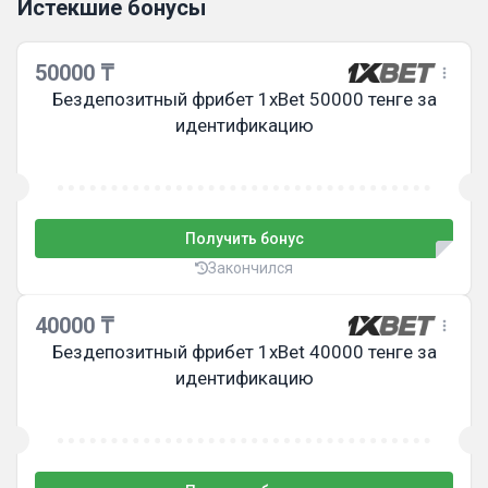
Истекшие бонусы
50000 ₸
Бездепозитный фрибет 1xBet 50000 тенге за
идентификацию
Получить бонус
Закончился
40000 ₸
Бездепозитный фрибет 1xBet 40000 тенге за
идентификацию