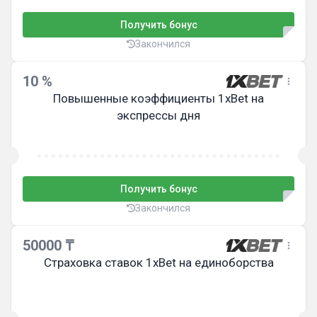
Получить бонус
Закончился
10 %
Повышенные коэффициенты 1xBet на
экспрессы дня
Получить бонус
Закончился
50000 ₸
Страховка ставок 1xBet на единоборства