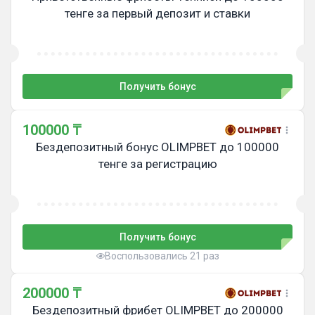
тенге за первый депозит и ставки
Получить бонус
100000 ₸
Бездепозитный бонус OLIMPBET до 100000
тенге за регистрацию
Получить бонус
Воспользовались 21 раз
200000 ₸
Бездепозитный фрибет OLIMPBET до 200000