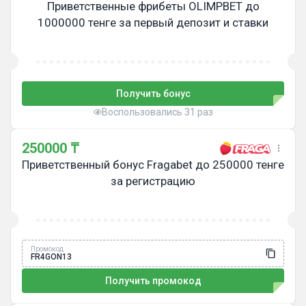
Приветственные фрибеты OLIMPBET до
1000000 тенге за первый депозит и ставки
Получить бонус
Воспользовались 31 раз
250000 ₸
Приветственный бонус Fragabet до 250000 тенге
за регистрацию
Промокод
FR4GON13
Получить промокод