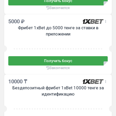
Получить бонус
Закончился
5000 ₽
Фрибет 1xBet до 5000 тенге за ставки в
приложении
Получить бонус
Закончился
10000 ₸
Бездепозитный фрибет 1xBet 10000 тенге за
идентификацию