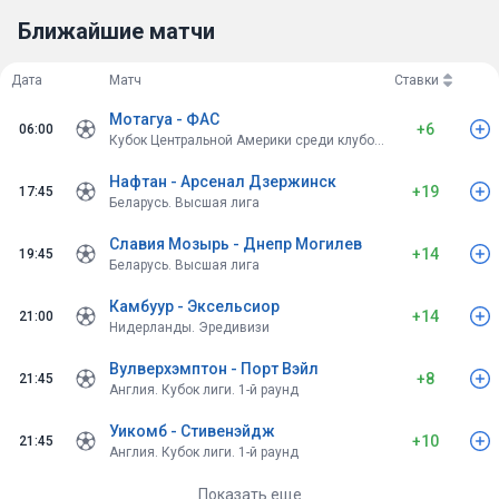
Ближайшие матчи
Дата
Матч
Ставки
Мотагуа - ФАС
+6
06:00
Кубок Центральной Америки среди клубов. Групповой этап
Нафтан - Арсенал Дзержинск
+19
17:45
Беларусь. Высшая лига
Славия Мозырь - Днепр Могилев
+14
19:45
Беларусь. Высшая лига
Камбуур - Эксельсиор
+14
21:00
Нидерланды. Эредивизи
Вулверхэмптон - Порт Вэйл
+8
21:45
Англия. Кубок лиги. 1-й раунд
Уикомб - Стивенэйдж
+10
21:45
Англия. Кубок лиги. 1-й раунд
Показать еще