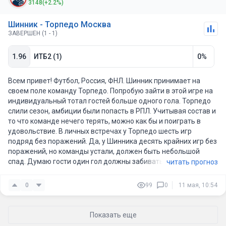
3148
(+2.2%)
Шинник - Торпедо Москва
ЗАВЕРШЕН (1 - 1)
1.96
ИТБ2 (1)
0%
Всем привет! Футбол, Россия, ФНЛ. Шинник принимает на
своем поле команду Торпедо. Попробую зайти в этой игре на
индивидуальный тотал гостей больше одного гола. Торпедо
слили сезон, амбиции были попасть в РПЛ. Учитывая состав и
то что команде нечего терять, можно как бы и поиграть в
удовольствие. В личных встречах у Торпедо шесть игр
подряд без поражений. Да, у Шинника десять крайних игр без
поражений, но команды устали, должен быть небольшой
спад. Думаю гости один гол должны забивать без проблем, а
читать прогноз
там и может случайный второй
0
99
0
11 мая, 10:54
Показать еще