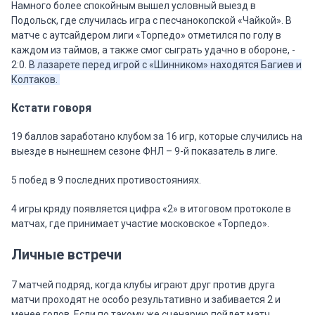
Намного более спокойным вышел условный выезд в
Подольск, где случилась игра с песчанокопской «Чайкой». В
матче с аутсайдером лиги «Торпедо» отметился по голу в
каждом из таймов, а также смог сыграть удачно в обороне, -
2:0.
В лазарете перед игрой с «Шинником» находятся Багиев и
Колтаков.
Кстати говоря
19 баллов заработано клубом за 16 игр, которые случились на
выезде в нынешнем сезоне ФНЛ – 9-й показатель в лиге.
5 побед в 9 последних противостояниях.
4 игры кряду появляется цифра «2» в итоговом протоколе в
матчах, где принимает участие московское «Торпедо».
Личные встречи
7 матчей подряд, когда клубы играют друг против друга
матчи проходят не особо результативно и забивается 2 и
менее голов. Если по такому же сценарию пойдет матч,