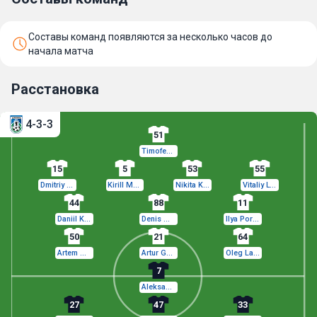
Составы команд появляются за несколько часов до
начала матча
Расстановка
4-3-3
51
Timofey Mitrov
15
5
53
55
Dmitriy Samoilov
Kirill Malyarov
Nikita Kotin
Vitaliy Lystsov
44
88
11
Daniil Kornyushin
Denis Mironov
Ilya Porokhov
50
21
64
Artem Golubev
Artur Galoyan
Oleg Lanin
7
Aleksandr Yushin
27
47
33