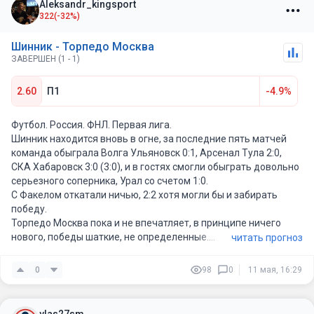
Aleksandr_kingsport
322
(-32%)
Шинник - Торпедо Москва
ЗАВЕРШЕН (1 - 1)
2.60
П1
-4.9%
Футбол. Россия. ФНЛ. Первая лига.
Шинник находится вновь в огне, за последние пять матчей
команда обыграла Волга Ульяновск 0:1, Арсенал Тула 2:0,
СКА Хабаровск 3:0 (3:0), и в гостях смогли обыграть довольно
серьезного соперника, Урал со счетом 1:0.
С Факелом откатали ничью, 2:2 хотя могли бы и забирать
победу.
Торпедо Москва пока и не впечатляет, в принципе ничего
нового, победы шаткие, не определенные.
читать прогноз
Здесь я за Шинник
0
98
0
11 мая, 16:29