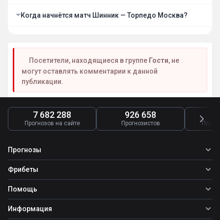
Когда начнётся матч Шинник — Торпедо Москва?
Посетители, находящиеся в группе
Гости
, не
могут оставлять комментарии к данной
публикации.
7 682 288
926 658
4
Прогнозов на сайте
Прогнозистов
Платн
Прогнозы
Все прогнозы
Фрибеты
Топ ставок
Фрибеты
Помощь
Прогнозы на футбол
Фрибет Ubet
Прогнозы на теннис
Школа ставок
Информация
Фрибет Фонбет
Прогнозы на хоккей
Вопросы и ответы