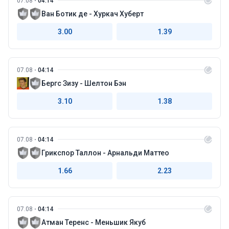
07.08
04:14
Ван Ботик де - Хуркач Хуберт
3.00
1.39
07.08
04:14
Бергс Зизу - Шелтон Бэн
3.10
1.38
07.08
04:14
Грикспор Таллон - Арнальди Маттео
1.66
2.23
07.08
04:14
Атман Теренс - Меньшик Якуб