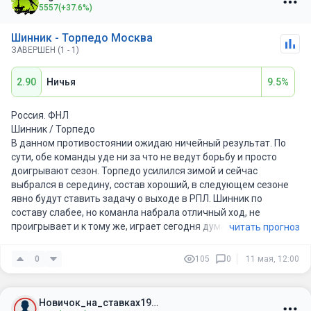
5557
(+37.6%)
Шинник - Торпедо Москва
ЗАВЕРШЕН (1 - 1)
2.90
Ничья
9.5%
Россия. ФНЛ
Шинник / Торпедо
В данном противостоянии ожидаю ничейный результат. По
сути, обе команды уде ни за что не ведут борьбу и просто
доигрывают сезон. Торпедо усилился зимой и сейчас
выбрался в середину, состав хороший, в следующем сезоне
явно будут ставить задачу о выходе в РПЛ. Шинник по
составу слабее, но команла набрала отличный ход, не
проигрывает и к тому же, играет сегодня думаю. Поэтому жду
читать прогноз
равную игру с минимальным количеством голов.
0
105
0
11 мая, 12:00
Новичок_на_ставках1989