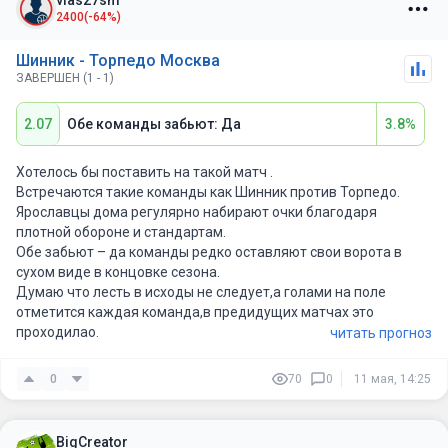
vlas27sm
2400
(-64%)
Шинник - Торпедо Москва
ЗАВЕРШЕН (1 - 1)
2.07
Обе команды забьют: Да
3.8%
Хотелось бы поставить на такой матч .
Встречаются такие команды как Шинник против Торпедо.
Ярославцы дома регулярно набирают очки благодаря
плотной обороне и стандартам.
Обе забьют – да команды редко оставляют свои ворота в
сухом виде в концовке сезона.
Думаю что лесть в исходы не следует,а голами на поле
отметится каждая команда,в предидущих матчах это
проходилао.
читать прогноз
0
70
0
11 мая, 14:25
BigCreator