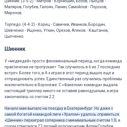
Шинник: (3-5-2) - Митров - Корнюшин, Бозов, Лысцов -
Маляров, Голубев, Галоян, Ланин, Самойлов - Порохов,
Миронов.
Торпедо: (4-4-2) - Корец - Савичев, Иванков, Бородин,
Шевченко - Ищенко, Уткин, Орехов, Апеков - Каштанов,
Цыпченко.
Шинник
У «медведей» просто феноменальный период, когда команда
практически не пропускает. Так случилось в 6 из 7 последних
встреч. Более того, в 4-х играх в этот период вышло еще и
отпраздновать успех. Единственный раз случились проблемы
исключительно в Воронеже. С «Факелом» команда» выдала
настоящий триллер никого не оставив равнодушным, а игра
закончилась со счетом 2:2.
Начало мая выпало на поездку в Екатеринбург. Но даже с
самой богатой командой лиги «Уралом» удалось справиться.
«Шинник» переиграл соперника с минимальным счетом 1:0,
а
голом отметился 27-летний полузащитник Артем Голубев,