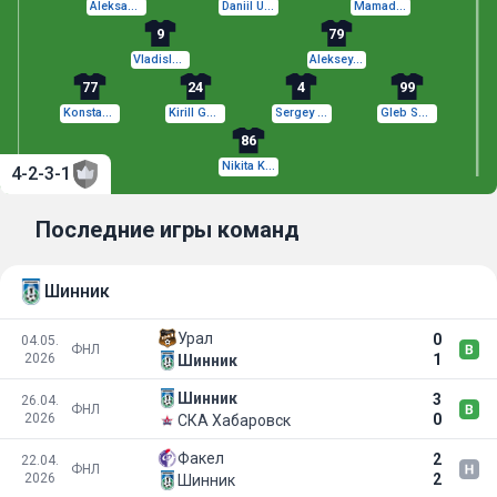
Aleksandr Orekhov
Daniil Utkin
Mamadou Harouna Camara
9
79
Vladislav Shitov
Aleksey Kashtanov
77
24
4
99
Konstantin Savichev
Kirill Gotsuk
Sergey Borodin
Gleb Shevchenko
86
Nikita Korets
4-2-3-1
Последние игры команд
Шинник
Урал
0
04.05.
ФНЛ
2026
1
Шинник
Шинник
3
26.04.
ФНЛ
2026
0
СКА Хабаровск
Факел
2
22.04.
ФНЛ
2026
2
Шинник