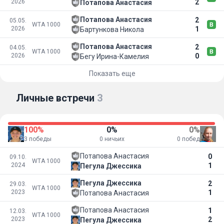
2026
2
Потапова Анастасия
Потапова Анастасия
2
05.05.
WTA 1000
2026
1
Бартункова Никола
Потапова Анастасия
2
04.05.
WTA 1000
2026
0
Бегу Ирина-Камелия
Показать еще
Личные встречи
3
100%
0%
0%
3 победы
0 ничьих
0 побед
Потапова Анастасия
0
09.10.
WTA 1000
2024
1
Пегула Джессика
Пегула Джессика
2
29.03.
WTA 1000
2023
1
Потапова Анастасия
Потапова Анастасия
1
12.03.
WTA 1000
2023
2
Пегула Джессика