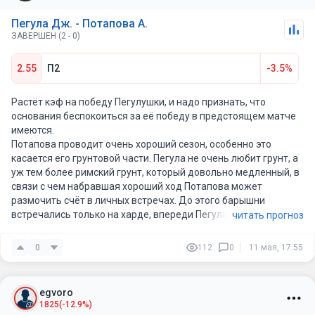
Пегула Дж. - Потапова А.
ЗАВЕРШЕН (2 - 0)
2.55
П2
-3.5%
Растёт кэф на победу Пегулушки, и надо признать, что
основания беспокоиться за её победу в предстоящем матче
имеются.
Потапова проводит очень хороший сезон, особенно это
касается его грунтовой части. Пегула не очень любит грунт, а
уж тем более римский грунт, который довольно медленный, в
связи с чем набравшая хороший ход Потапова может
размочить счёт в личных встречах. До этого барышни
встречались только на харде, впереди Пегула со счётом 5-0,
читать прогноз
но в трёх матчах игралось три сета. Думаю, что сейчас самое
время для Потаповой одержать наконец над топовой
0
112
0
11 мая, 17:55
американкой.
Всем удачи!
egvoro
1825
(-12.9%)