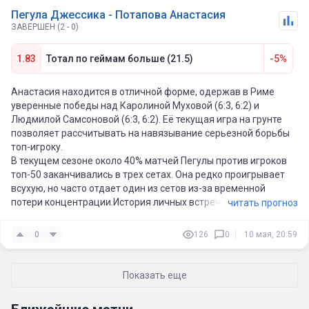
Пегула Джессика - Потапова Анастасия
ЗАВЕРШЕН (2 - 0)
1.83
Тотал по геймам больше (21.5)
-5%
Анастасия находится в отличной форме, одержав в Риме
уверенные победы над Каролиной Муховой (6:3, 6:2) и
Людмилой Самсоновой (6:3, 6:2). Её текущая игра на грунте
позволяет рассчитывать на навязывание серьезной борьбы
топ-игроку.
В текущем сезоне около 40% матчей Пегулы против игроков
топ-50 заканчивались в трех сетах. Она редко проигрывает
всухую, но часто отдает один из сетов из-за временной
потери концентрации.История личных встреч: Из 5 их очных
читать прогноз
поединков в 3 случаях был зафиксирован верховой тотал
(матчи доходили до решающего сета). Потапова —
0
126
0
10 мая, 20:59
психологически устойчивый боец, и даже проигрывая Пегуле
по личным встречам, она почти всегда навязывает борьбу в
отдельных партиях.
Показать еще
Покрытие здесь довольно медленное, что усложняет задачу
быстрого завершения розыгрышей. Это на руку Потаповой,