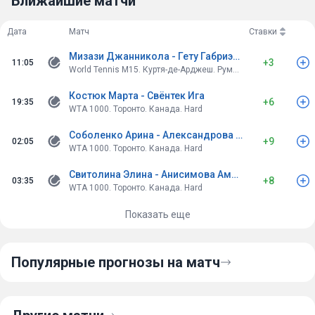
Ближайшие матчи
которая любит длинные обмены ударами, что неизбежно
ведет к увеличению количества геймов в сете.
Дата
Матч
Ставки
Мизази Джанникола - Гету Габриэль
+3
11:05
World Tennis M15. Куртя-де-Арджеш. Румыния. Clay
Костюк Марта - Свёнтек Ига
+6
19:35
WTA 1000. Торонто. Канада. Hard
Соболенко Арина - Александрова Екатерина
+9
02:05
WTA 1000. Торонто. Канада. Hard
Свитолина Элина - Анисимова Аманда
+8
03:35
WTA 1000. Торонто. Канада. Hard
Показать еще
Популярные прогнозы на матч