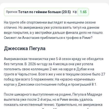
Тотал по геймам больше (20.5)
1.65
Прогноз:
Кф:
На грунте обе спортсменки выглядят в нынешнем сезоне
отлично. Но американка уже успела взять титул на данном
виде покрытия, а у австрийки дальше финала дело не пошло.
Сможет ли Анастасия приблизиться к трофею в Риме?
Джессика Пегула
Американская теннисистка уже 5-й сезон кряду не обходится
без титулов. В 2026-м году за 4 месяца она уже успела
пополнить свою коллекцию 2-мя: на харде в Дубае и на
грунте в Чарльстоне. Всего же у нее в текущем сезоне было 27
побед при всего 5 поражениях. На «красно-коричневых»
кортах у Джессики соотношение побед и проигрышей 8:1.
После шикарного выступления на родине, Пегула в Мадриде
вылетела уже после 2-й игры, но в Риме вновь удалось
показать качественный теннис. Удивительно, но американка