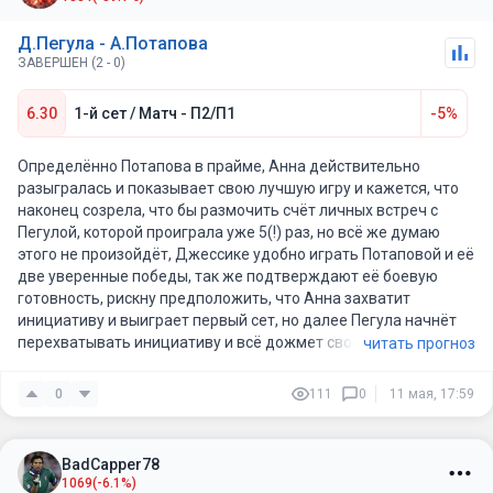
Д.Пегула - А.Потапова
ЗАВЕРШЕН (2 - 0)
6.30
1-й сет / Матч - П2/П1
-5%
Определённо Потапова в прайме, Анна действительно
разыгралась и показывает свою лучшую игру и кажется, что
наконец созрела, что бы размочить счёт личных встреч с
Пегулой, которой проиграла уже 5(!) раз, но всё же думаю
этого не произойдёт, Джессике удобно играть Потаповой и её
две уверенные победы, так же подтверждают её боевую
готовность, рискну предположить, что Анна захватит
инициативу и выиграет первый сет, но далее Пегула начнёт
перехватывать инициативу и всё дожмет свою соперницу.
читать прогноз
0
111
0
11 мая, 17:59
BadCapper78
1069
(-6.1%)