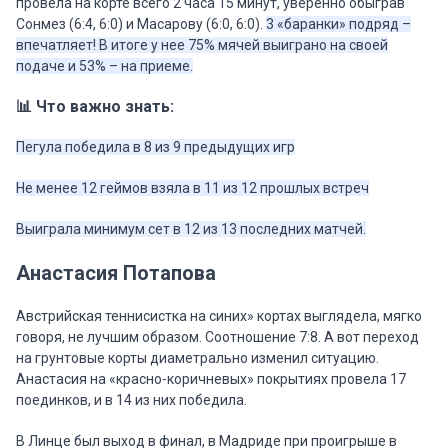
провела на корте всего 2 часа 15 минут, уверенно обыграв
Сонмез (6:4, 6:0) и Масарову (6:0, 6:0).
3 «баранки» подряд –
впечатляет! В итоге у нее 75% мячей выиграно на своей
подаче и 53% – на приеме.
📊 Что важно знать:
Пегула победила в 8 из 9 предыдущих игр
Не менее 12 геймов взяла в 11 из 12 прошлых встреч
Выиграла минимум сет в 12 из 13 последних матчей.
Анастасия Потапова
Австрийская теннисистка на синих» кортах выглядела, мягко
говоря, не лучшим образом. Соотношение 7:8. А вот переход
на грунтовые корты диаметрально изменил ситуацию.
Анастасия на «красно-коричневых» покрытиях провела 17
поединков, и в 14 из них победила.
В Линце был выход в финал, в Мадриде при проигрыше в