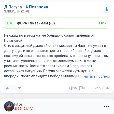
Д.Пегула - А.Потапова
ЗАВЕРШЕН (2 - 0)
1.76
ФОРА1 по геймам (-3)
3.8%
Не ожидаю в этом матче большого сопротивления от
Потаповой.
Стиль защитный Джес ей очень мешает.. и Настя не умеет в
долгую, да и не справится против неошибающейся Джес,
поэтому ей останется только пробивать соперницу - при этом
учитывая уровень теннисисток максимум на что может
рассчитывать Настя это золотой час и 1 сет, во всех
оставшихся ситуациях Пегула окажется чуть чуть но
впереди.. поэтому видится победа минимум в 2 бряка. Если
читать прогноз
есть возможность подождать и подловить фору -2 будет
идеально ( застрахуетесь еще от золотого часа от
0
95
0
11 мая, 13:32
потаповой.)
Fifoi
2395
(-21.1%)