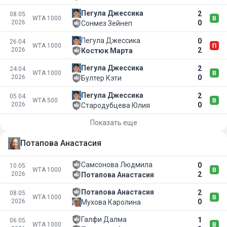
Пегула Джессика
2
08.05.
WTA 1000
2026
0
Сонмез Зейнеп
Пегула Джессика
0
26.04.
WTA 1000
2026
2
Костюк Марта
Пегула Джессика
2
24.04.
WTA 1000
2026
0
Бултер Кэти
Пегула Джессика
2
05.04.
WTA 500
2026
0
Стародубцева Юлия
Показать еще
Потапова Анастасия
Самсонова Людмила
0
10.05.
WTA 1000
2026
2
Потапова Анастасия
Потапова Анастасия
2
08.05.
WTA 1000
2026
0
Мухова Каролина
Галфи Далма
1
06.05.
WTA 1000