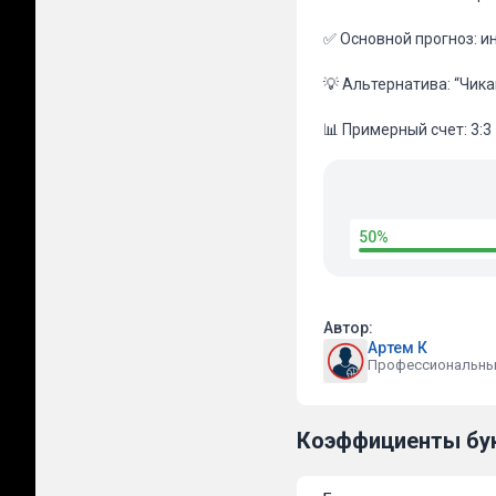
✅ Основной прогноз: и
💡 Альтернатива: “Чика
📊 Примерный счет: 3:3
50%
Автор:
Артем К
Профессиональны
Коэффициенты бу