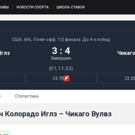
ЗЫВЫ
НОВОСТИ СПОРТА
ШКОЛА СТАВОК
США. AHL. Плей-офф. 1/2 финала. До 4-х побед
3 : 4
Иглз
Чикаго
Завершен
(0:1, 1:1, 2:2)
X
3.70
2
3.2
ы
Статистика
ч Колорадо Иглз – Чикаго Вулвз