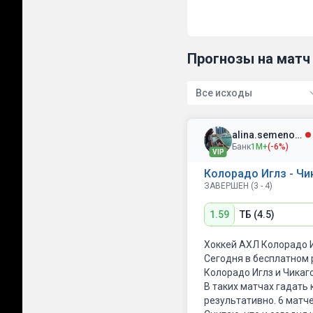
Прогнозы на матч 
Все исходы
alina.semenova
Банк
1М+
(-6%)
VIP
Колорадо Иглз - Чи
ЗАВЕРШЕН (3 - 4)
1.59
ТБ (4.5)
Хоккей АХЛ Колорадо И
Сегодня в бесплатном
Колорадо Иглз и Чикаго
В таких матчах гадать 
результативно. 6 матче