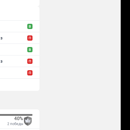
лз
лз
40%
2 победы