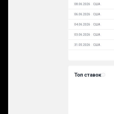
08.06.2026
США
06.06.2026
США
04.06.2026
США
03.06.2026
США
31.05.2026
США
Топ ставок