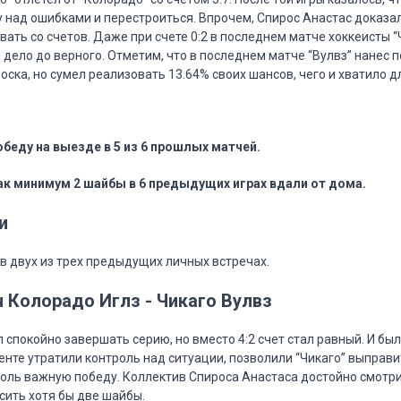
у над ошибками и перестроиться. Впрочем, Спирос Анастас доказал
вать со счетов. Даже при счете 0:2 в последнем матче хоккеисты “
 дело до верного. Отметим, что в последнем матче “Вулвз” нанес 
оска, но сумел реализовать 13.64% своих шансов, чего и хватило д
обеду на выезде в 5 из 6 прошлых матчей.
ак минимум 2 шайбы в 6 предыдущих играх вдали от дома.
и
 в двух из трех предыдущих личных встречах.
ч Колорадо Иглз - Чикаго Вулвз
спокойно завершать серию, но вместо 4:2 счет стал равный. И был
енте утратили контроль над ситуации, позволили “Чикаго” выправи
оль важную победу. Коллектив Спироса Анастаса достойно смотрит
сить хотя бы две шайбы.