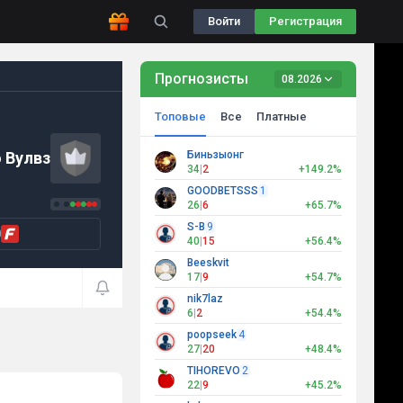
Войти
Регистрация
Прогнозисты
08.2026
Топовые
Все
Платные
 Вулвз
Биньзыонг
34
|
2
+149.2%
GOODBETSSS
1
26
|
6
+65.7%
S-B
9
0
40
|
15
+56.4%
Beeskvit
17
|
9
+54.7%
nik7laz
6
|
2
+54.4%
poopseek
4
27
|
20
+48.4%
TIHOREVO
2
22
|
9
+45.2%