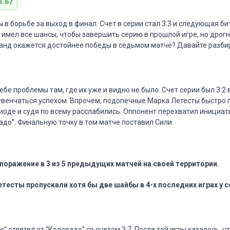
1.67
ы в борьбе за выход в финал. Счет в серии стал 3:3 и следующая б
имел все шансы, чтобы завершить серию в прошлой игре, но дрогн
оманд окажется достойнее победы в седьмом матче? Давайте разби
бе проблемы там, где их уже и видно не было. Счет серии был 3:2 в 
увенчаться успехом. Впрочем, подопечные Марка Летесты быстро п
ериоде и судя по всему расслабились. Оппонент перехватил инициа
адо”. Финальную точку в том матче поставил Сили.
поражение в 3 из 5 предыдущих матчей на своей территории.
есты пропускали хотя бы две шайбы в 4-х последних играх у с
” отлетел от “Колорадо” со счетом 3:7. После той игры казалось, чт