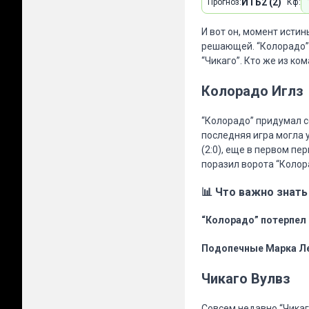
ИТБ2 (2)
Прогноз:
Кф:
И вот он, момент истин
решающей. “Колорадо” 
“Чикаго”. Кто же из к
Колорадо Иглз
“Колорадо” придумал се
последняя игра могла 
(2:0), еще в первом п
поразил ворота “Колор
📊 Что важно знать
“Колорадо” потерпел 
Подопечные Марка Лет
Чикаго Вулвз
Совсем недавно “Чикаго