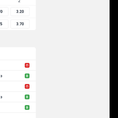
2
70
3.20
75
3.70
лз
лз