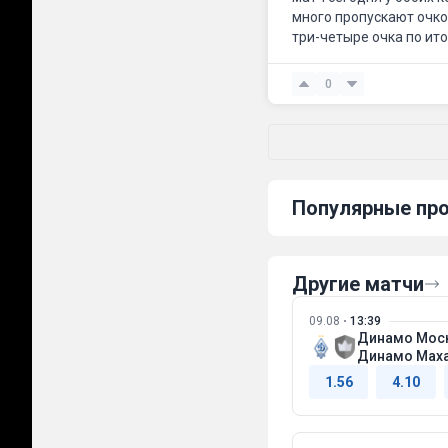
много пропускают очко
три-четыре очка по ито
0
Популярные про
Другие матчи
09.08
13:39
Динамо Моск
Динамо Мах
1.56
4.10