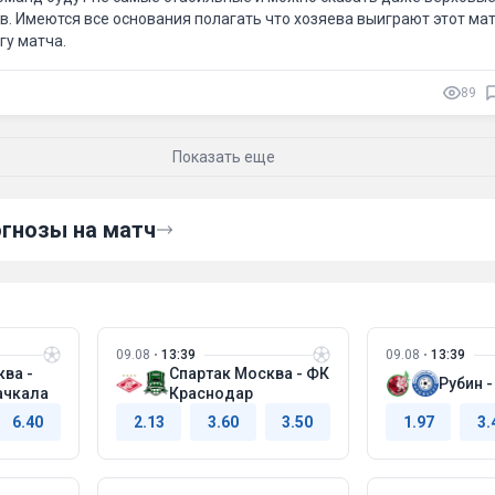
в. Имеются все основания полагать что хозяева выиграют этот ма
гу матча.
89
Показать еще
гнозы на матч
09.08
13:39
09.08
13:39
ва -
Спартак Москва - ФК
Рубин 
ачкала
Краснодар
6.40
2.13
3.60
3.50
1.97
3.