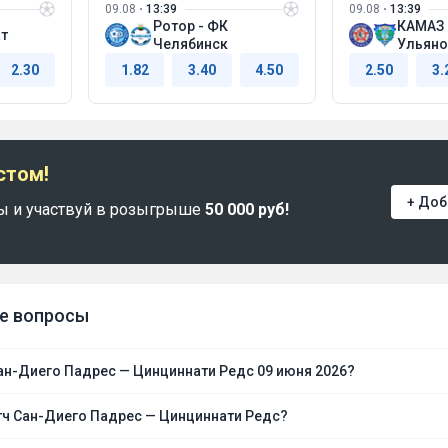
09.08
13:39
09.08
13:39
Ротор - ФК
КАМАЗ 
ат
Челябинск
Ульяно
2.30
1.82
3.40
4.50
2.50
3.
стом!
+ Доб
ы и участвуй в розыгрыше
50 000 руб!
е вопросы
ан-Диего Падрес — Цинциннати Редс 09 июня 2026?
тч Сан-Диего Падрес — Цинциннати Редс?