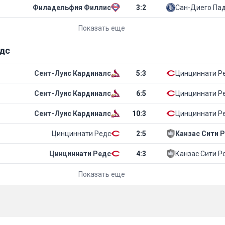
Филадельфия Филлис
3
:
2
Сан-Диего Па
Показать еще
дс
Сент-Луис Кардиналс
5
:
3
Цинциннати Р
Сент-Луис Кардиналс
6
:
5
Цинциннати Р
Сент-Луис Кардиналс
10
:
3
Цинциннати Р
Цинциннати Редс
2
:
5
Канзас Сити 
Цинциннати Редс
4
:
3
Канзас Сити Р
Показать еще