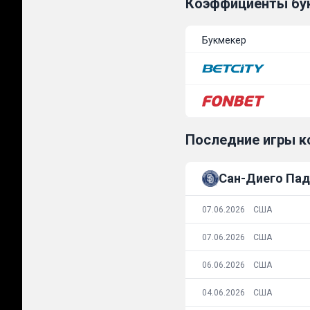
Коэффициенты бу
Букмекер
Последние игры 
Сан-Диего Пад
07.06.2026
США
07.06.2026
США
06.06.2026
США
04.06.2026
США