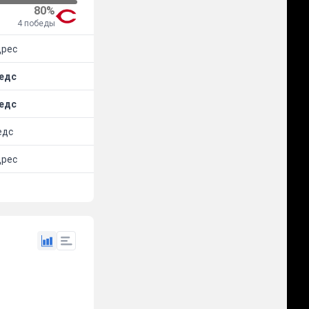
80%
4 победы
дрес
едс
едс
едс
дрес