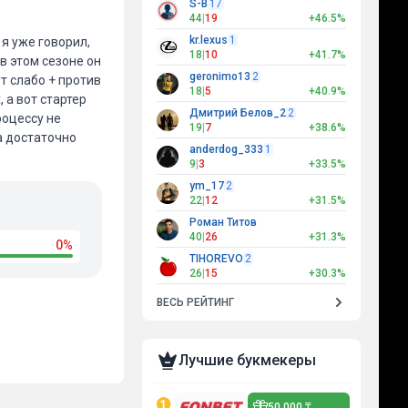
S-B
17
44
|
19
+46.5%
kr.lexus
1
 я уже говорил,
18
|
10
+41.7%
 в этом сезоне он
geronimo13
2
т слабо + против
18
|
5
+40.9%
 а вот стартер
Дмитрий Белов_2
2
роцессу не
19
|
7
+38.6%
а достаточно
anderdog_333
1
9
|
3
+33.5%
ym_17
2
22
|
12
+31.5%
Роман Титов
40
|
26
+31.3%
0%
TIHOREVO
2
26
|
15
+30.3%
ВЕСЬ РЕЙТИНГ
Лучшие букмекеры
50 000 ₸