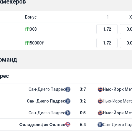
кмекеров
Бонус
1
Х
30$
1.72
0.
50000₸
1.72
0.
команд
рес
Сан-Диего Падрес
3
:
7
Нью-Йорк Ме
Сан-Диего Падрес
3
:
2
Нью-Йорк Мет
Сан-Диего Падрес
0
:
5
Нью-Йорк Ме
Филадельфия Филлис
6
:
4
Сан-Диего Па