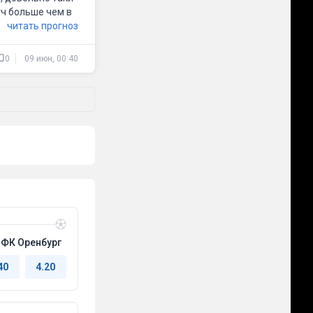
тч больше чем в
читать прогноз
0
09 июн, 00:40
- ФК Оренбург
40
4.20