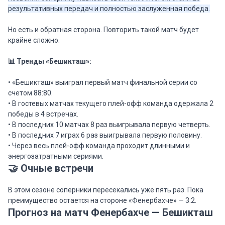
результативных передач и полностью заслуженная победа.
Но есть и обратная сторона. Повторить такой матч будет
крайне сложно.
📊 Тренды «Бешикташ»:
• «Бешикташ» выиграл первый матч финальной серии со
счетом 88:80.
• В гостевых матчах текущего плей-офф команда одержала 2
победы в 4 встречах.
• В последних 10 матчах 8 раз выигрывала первую четверть.
• В последних 7 играх 6 раз выигрывала первую половину.
• Через весь плей-офф команда проходит длинными и
энергозатратными сериями.
🤝 Очные встречи
В этом сезоне соперники пересекались уже пять раз. Пока
преимущество остается на стороне «Фенербахче» — 3:2.
Прогноз на матч Фенербахче — Бешикташ