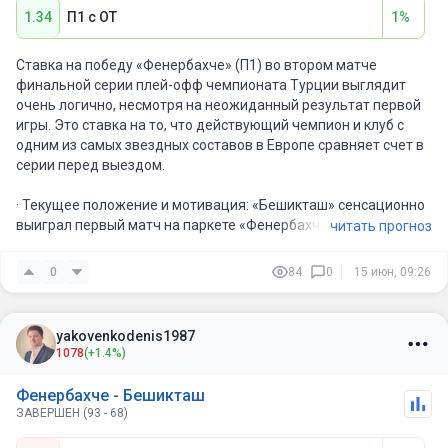
1.34
П1 с ОТ
1%
Ставка на победу «Фенербахче» (П1) во втором матче
финальной серии плей-офф чемпионата Турции выглядит
очень логично, несмотря на неожиданный результат первой
игры. Это ставка на то, что действующий чемпион и клуб с
одним из самых звездных составов в Европе сравняет счет в
серии перед выездом.
· Текущее положение и мотивация: «Бешикташ» сенсационно
выиграл первый матч на паркете «Фенербахче» со счетом
читать прогноз
88:80 и повел в серии 1:0. Для «Фенербахче» повторное
домашнее поражение недопустимо, по сути — это матч с
0
84
0
15 июн, 09:26
максимальным уровнем важности, «матч смерти».
· Фактор своего паркета и реакция на неудачу: Исторически
«Фенербахче» крайне редко проигрывает дважды подряд на
yakovenkodenis1987
своей площадке. Ожидается, что после болезненного
1078
(+1.4%)
поражения команда Шарунаса Ясикявичюса покажет
совершенно другой уровень концентрации и агрессии,
Фенербахче - Бешикташ
особенно в защите.
ЗАВЕРШЕН (93 - 68)
· Ключевой момент — реализация трехочковых: В первой игре
«Фенербахче» провалил дальние броски (лишь 4 из 16 после