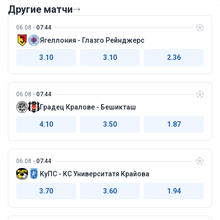
· Победа «Бешикташа» (П2): Учитывая статус явного фаворита
Другие матчи
«Фенербахче», сенсационный исход первого матча вряд ли
Плюсовая фора здесь выглядит предпочтительнее, чем
повторится. Аналитики называют победу «Бешикташа» не
ставка на чистую победу Бешикташа. Фенербахче может
06.08
07:44
самым вероятным исходом.
выиграть матч за счёт класса и глубины ротации, но для
Ягеллония - Глазго Рейнджерс
прохода ставки Бешикташу не обязательно побеждать —
Надеюсь, этот детальный разбор поможет вам
достаточно удержать игру в пределах нескольких владений.
3.10
3.10
2.36
сориентироваться.
Для финального дерби это более надёжный сценарий, чем
ожидание уверенного разгрома от фаворита.
С учётом характера серии, принципиальности
06.08
07:44
противостояния и способности Бешикташа уже создавать
Градец Кралове - Бешикташ
проблемы Фенербахче, вариант с плюсовой форой выглядит
наиболее разумным.
4.10
3.50
1.87
06.08
07:44
КуПС - КС Университатя Крайова
3.70
3.60
1.94