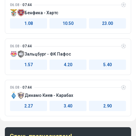
06.08
07:44
Бенфика - Хартс
1.08
10.50
23.00
06.08
07:44
Зальцбург - ФК Пафос
1.57
4.20
5.40
06.08
07:44
Динамо Киев - Карабах
2.27
3.40
2.90