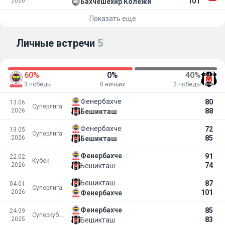
2026
101
Бахчешехир Колежи
Показать еще
Личные встречи
5
60%
0%
40%
3 победы
0 ничьих
2 победы
Фенербахче
80
13.06.
Суперлига
2026
88
Бешикташ
Фенербахче
72
13.05.
Суперлига
2026
85
Бешикташ
Фенербахче
91
22.02.
Кубок
2026
74
Бешикташ
Бешикташ
87
04.01.
Суперлига
2026
101
Фенербахче
Фенербахче
85
24.09.
Суперкубок
2025
83
Бешикташ