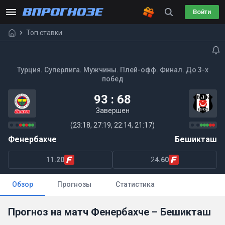
Войти
Топ ставки
Турция. Суперлига. Мужчины. Плей-офф. Финал. До 3-х
побед
93 : 68
Завершен
(23:18, 27:19, 22:14, 21:17)
Фенербахче
Бешикташ
1
1.20
2
4.60
Обзор
Прогнозы
Статистика
Прогноз на матч Фенербахче – Бешикташ