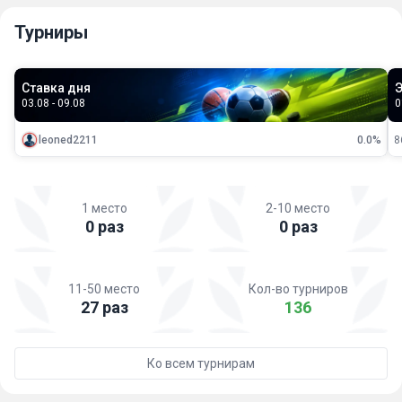
Турниры
Ставка дня
Э
03.08 - 09.08
0
leoned2211
0.0%
8
1 место
2-10 место
0 раз
0 раз
11-50 место
Кол-во турниров
27 раз
136
Ко всем турнирам