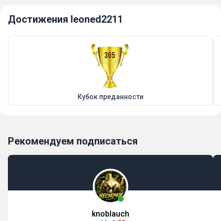
Достижения leoned2211
Кубок преданности
Рекомендуем подписаться
knoblauch