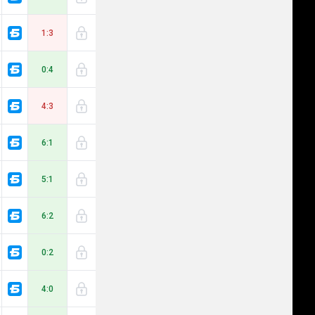
1:3
0:4
4:3
6:1
5:1
6:2
0:2
4:0