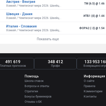
Австрия - Венгрия
ТМ (6.5)
@ 1.46
Хоккей / Чемпионат мира 2026. Швейцария.
Швеция - Дания
ИТБ1 (4)
@ 1.44
Хоккей / Чемпионат мира 2026. Швейцария.
Италия - Словакия
ФОРА2 (-2)
@ 1.54
Хоккей / Чемпионат мира 2026. Швейцария.
Показать еще
491 619
348 412
133 953 16
Платных прогнозов
Профи
Возвращено игр
Помощь
Информация
Школа ставок
О сайте
Вопросы и ответы
Правила
Стратегии
Комментарии
Бонусы букмекеров
Контакты
Отзывы о БК