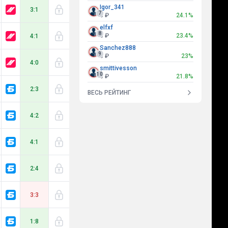
Igor_341
3:1
7
0 ₽
24.1%
elfxf
8
0 ₽
23.4%
4:1
Sanchez888
9
0 ₽
23%
4:0
smittivesson
10
0 ₽
21.8%
2:3
ВЕСЬ РЕЙТИНГ
4:2
4:1
2:4
3:3
1:8