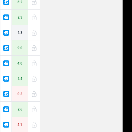
6:2
2:3
2:3
9:0
4:0
2:4
0:3
2:6
4:1