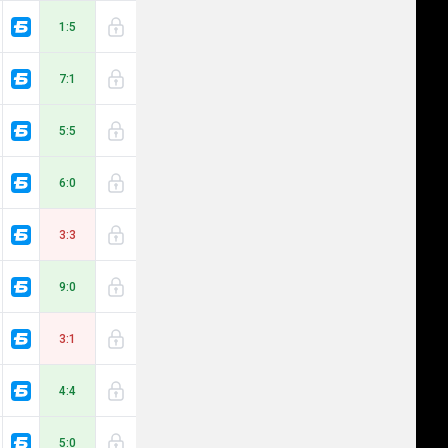
1:5
7:1
5:5
6:0
3:3
9:0
3:1
4:4
5:0