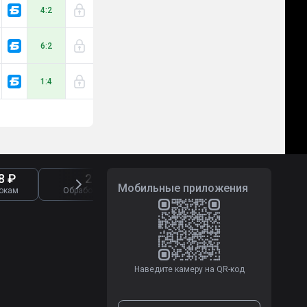
4:2
6:2
1:4
8 ₽
2 722
8 290
Мобильные приложения
окам
Обработано жалоб
Отзывы о букмекерах
Наведите камеру на QR-код