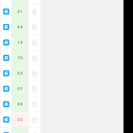
5:1
6:3
1:4
7:3
5:2
5:1
6:0
2:2