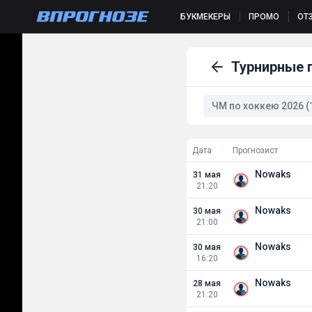
БУКМЕКЕРЫ
ПРОМО
ОТ
Турнирные 
ЧМ по хоккею 2026 (1
Дата
Прогнозист
Nowaks
31 мая
21:20
Nowaks
30 мая
21:00
Nowaks
30 мая
16:20
Nowaks
28 мая
21:20