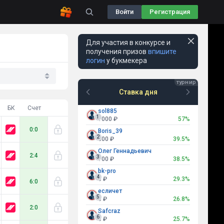
Войти
Регистрация
Для участия в конкурсе и
получения призов
впишите
логин
у букмекера
Ставка дня
БК
Счет
sol885
1
1000 ₽
57%
0:0
Boris_39
2
800 ₽
39.5%
Олег Геннадьевич
2:4
3
700 ₽
38.5%
bk-pro
4
0 ₽
29.3%
6:0
есличет
5
0 ₽
26.8%
2:0
Safcraz
6
0 ₽
25.7%