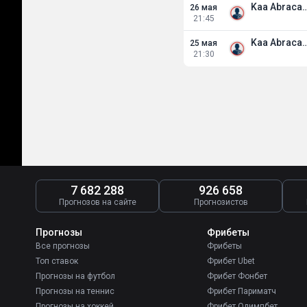
Kaa Abraca
26 мая
21:45
Kaa Abraca
25 мая
21:30
7 682 288
926 658
Прогнозов на сайте
Прогнозистов
Прогнозы
Фрибеты
Все прогнозы
Фрибеты
Топ ставок
Фрибет Ubet
Прогнозы на футбол
Фрибет Фонбет
Прогнозы на теннис
Фрибет Париматч
Прогнозы на хоккей
Фрибет Олимпбет