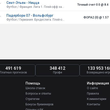
dabra
Сент-Этьен - Ницца
Точный счет 0:0
@ 8.4
Футбол / Франция. Лига 1. Плей-офф за право играть в лиге 1. Финал. Первый матч
dabra
Падерборн 07 - Вольфсбург
ФОРА2 (0)
@ 1.57
Футбол / Германия. Бундеслига. Плей-офф за право играть в Бундеслиге. Ответный матч
491 619
348 412
133 953 16
Платных прогнозов
Профи
Возвращено игр
Помощь
Информация
Школа ставок
О сайте
Вопросы и ответы
Правила
Стратегии
Комментарии
Бонусы букмекеров
Контакты
Отзывы о БК