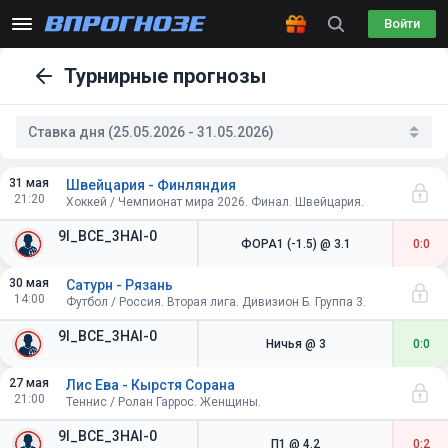
Войти
Турнирные прогнозы
Ставка дня (25.05.2026 - 31.05.2026)
31 мая
Швейцария - Финляндия
21:20
Хоккей / Чемпионат мира 2026. Финал. Швейцария.
9I_BCE_3HAI-0
ФОРА1 (-1.5)
@ 3.1
0:0
30 мая
Сатурн - Рязань
14:00
Футбол / Россия. Вторая лига. Дивизион Б. Группа 3.
9I_BCE_3HAI-0
Ничья
@ 3
0:0
27 мая
Лис Ева - Кырстя Сорана
21:00
Теннис / Ролан Гаррос. Женщины.
9I_BCE_3HAI-0
П1
@ 4.2
0:2