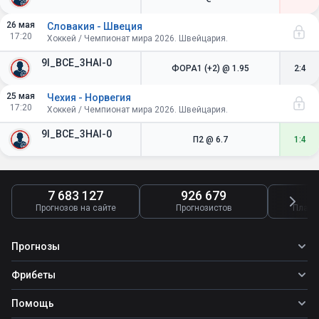
26 мая
Словакия - Швеция
17:20
Хоккей / Чемпионат мира 2026. Швейцария.
9I_BCE_3HAI-0
ФОРА1 (+2)
@ 1.95
2:4
25 мая
Чехия - Норвегия
17:20
Хоккей / Чемпионат мира 2026. Швейцария.
9I_BCE_3HAI-0
П2
@ 6.7
1:4
7 683 127
926 679
4
Прогнозов на сайте
Прогнозистов
Платн
Прогнозы
Все прогнозы
Фрибеты
Топ ставок
Фрибеты
Помощь
Прогнозы на футбол
Фрибет Ubet