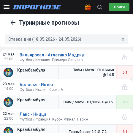
Войти
Турнирные прогнозы
Ставка дня (18.05.2026 - 24.05.2026)
24 мая
Вильярреал - Атлетико Мадрид
22:00
Футбол / Испания. Примера Дивизион.
Крамбамбуля
Тайм / Матч - П1/Ничья
5:1
@ 14.5
23 мая
Болонья - Интер
19:00
Футбол / Италия. Серия A
Крамбамбуля
Тайм / Матч - П1/Ничья
@ 15
3:3
22 мая
Ланс - Ницца
22:00
Футбол / Франция. Кубок. Финал. Париж
Крамбамбуля
Точный счет 2:0
@ 7.2
3:1