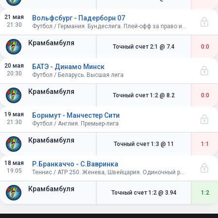
21 мая
Вольфсбург - Падерборн 07
21:30
Футбол / Германия. Бундеслига. Плей-офф за право играть в Бундеслиге. Первый матч
Крамбамбуля
Точный счет 2:1
@ 7.4
0:0
20 мая
БАТЭ - Динамо Минск
20:30
Футбол / Беларусь. Высшая лига
Крамбамбуля
Точный счет 1:2
@ 8.2
0:0
19 мая
Борнмут - Манчестер Сити
21:30
Футбол / Англия. Премьер-лига
Крамбамбуля
Точный счет 1:3
@ 11
1:1
18 мая
Р.Бранкаччо - С.Вавринка
19:05
Теннис / ATP 250. Женева, Швейцария. Одиночный разряд. 1/16 финала
Крамбамбуля
Точный счет 1:2
@ 3.94
1:2