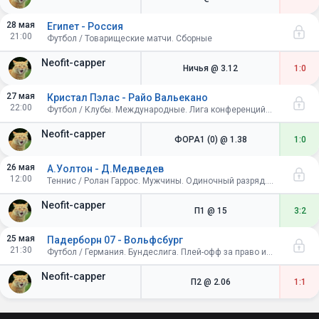
28 мая
Египет - Россия
21:00
Футбол / Товарищеские матчи. Сборные
Neofit-capper
Ничья
@ 3.12
1:0
27 мая
Кристал Пэлас - Райо Вальекано
22:00
Футбол / Клубы. Международные. Лига конференций УЕФА. Плей-офф. Финал. Лейпциг
Neofit-capper
ФОРА1 (0)
@ 1.38
1:0
26 мая
А.Уолтон - Д.Медведев
12:00
Теннис / Ролан Гаррос. Мужчины. Одиночный разряд. 1/64 финала
Neofit-capper
П1
@ 15
3:2
25 мая
Падерборн 07 - Вольфсбург
21:30
Футбол / Германия. Бундеслига. Плей-офф за право играть в Бундеслиге. Ответный матч
Neofit-capper
П2
@ 2.06
1:1