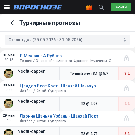
Войти
Турнирные прогнозы
Ставка дня (25.05.2026 - 31.05.2026)
31 мая
Я.Менсик - А.Рублев
20:15
Теннис / Открытый чемпионат Франции. Мужчины. Одиночный разряд. 1/8 финала
Neofit-capper
Точный счет 3:1
@ 5.7
3:2
30 мая
Циндао Вест Кост - Шанхай Шэньхуа
13:00
Футбол / Китай. Суперлига
Neofit-capper
П2
@ 2.98
2:2
29 мая
Ляонин Шэньян Урбань - Шанхай Порт
14:35
Футбол / Китай. Суперлига
Neofit-capper
П2
@ 2.75
3:2