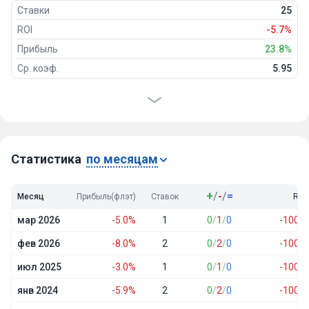
Ставки
25
ROI
-5.7%
Прибыль
23.8%
Ср. коэф.
5.95
Проходимость
20%
Победы
5
Ничьи
0
Проигрыши
20
Статистика
по месяцам
+
/
-
/
=
Месяц
Прибыль(флэт)
Ставок
ROI
мар 2026
-5.0%
1
0
/
1
/
0
-100.0
фев 2026
-8.0%
2
0
/
2
/
0
-100.0
июл 2025
-3.0%
1
0
/
1
/
0
-100.0
янв 2024
-5.9%
2
0
/
2
/
0
-100.0