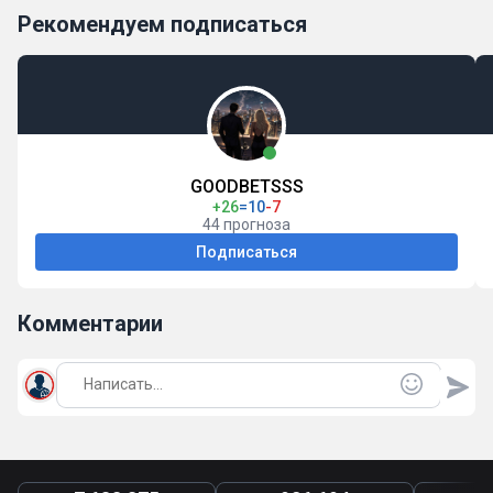
Рекомендуем подписаться
GOODBETSSS
+26
=10
-7
44 прогноза
Подписаться
Комментарии