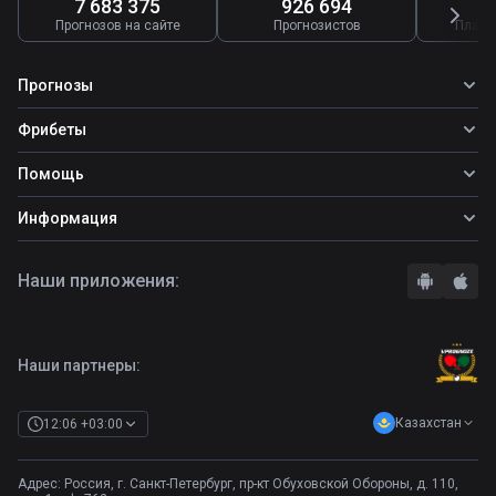
7 683 375
926 694
4
Прогнозов на сайте
Прогнозистов
Платн
Прогнозы
Все прогнозы
Фрибеты
Топ ставок
Фрибеты
Помощь
Прогнозы на футбол
Фрибет Ubet
Прогнозы на теннис
Школа ставок
Информация
Фрибет Фонбет
Прогнозы на хоккей
Вопросы и ответы
Фрибет Париматч
О сайте
Стратегии
Наши приложения:
Фрибет Олимпбет
Правила
Бонусы букмекеров
Комментарии
Отзывы о БК
Контакты
Полная версия
Наши партнеры:
Казахстан
12:06 +03:00
Адрес: Россия, г. Санкт-Петербург, пр-кт Обуховской Обороны, д. 110,