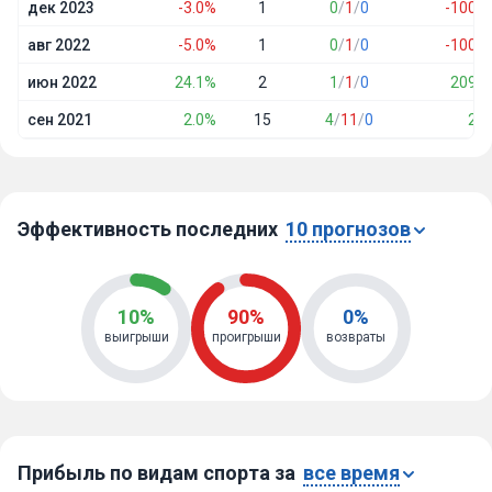
дек 2023
-3.0%
1
0
/
1
/
0
-100.0
авг 2022
-5.0%
1
0
/
1
/
0
-100.0
июн 2022
24.1%
2
1
/
1
/
0
209.0
сен 2021
2.0%
15
4
/
11
/
0
2.6
Эффективность последних
10 прогнозов
10%
90%
0%
выигрыши
проигрыши
возвраты
Прибыль по видам спорта за
все время