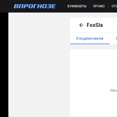
БУКМЕКЕРЫ
ПРОМО
ОТ
FoxSla
0 подписчиков
Нач