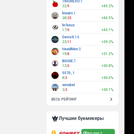
TIHOREVO
1
22
|
9
+45.2%
kiwats
1
28
|
25
+44.5%
kr.lexus
17
|
9
+43.1%
DenisX
14
23
|
11
+39.2%
HeadMen
3
19
|
8
+31.2%
BIGGIE
7
12
|
5
+30.8%
5570_1
8
|
3
+30.6%
winxbet
2
|
3
+30.1%
ВЕСЬ РЕЙТИНГ
Лучшие букмекеры
50 000 ₸