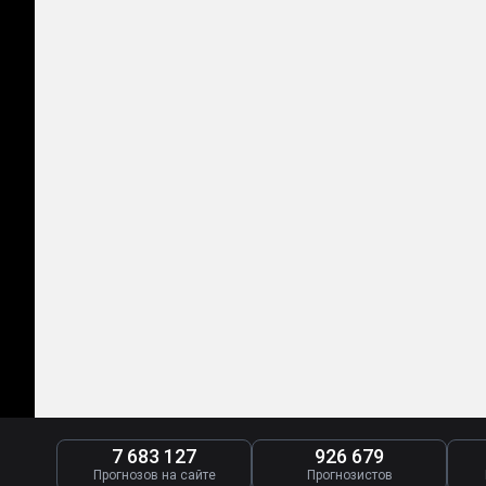
7 683 127
926 679
Прогнозов на сайте
Прогнозистов