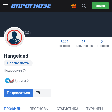
Войти
Был(а) 02.10.2025 г.
5442
25
2
прогнозов
подписчиков
подписки
Hangeland
Прогнозисты
Подробнее
2
друга
Подписаться
ПРОФИЛЬ
ПРОГНОЗЫ
СТАТИСТИКА
ТУРНИРЫ