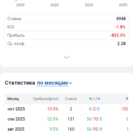
Ставки
4948
ROI
-1.8%
Прибыль
-835.5%
Ср. коэф.
2.28
Проходимость
40%
Победы
1996
Ничьи
240
Проигрыши
2712
Статистика
по месяцам
+
/
-
/
=
Месяц
Прибыль(флэт)
Ставок
ROI
окт 2025
-10.0%
2
0
/
2
/
0
-100.0
сен 2025
52.6%
131
56
/
70
/
5
8.0
авг 2025
9.5%
160
56
/
95
/
9
1.2