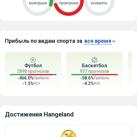
выигрыши
проигрыши
возвраты
Прибыль по видам спорта за
все время
Футбол
Баскетбол
2898 прогнозов
937 прогнозов
-466.0%
-58.6%
Прибыль
Прибыль
-1.5%
-4.2%
ROI
ROI
Достижения Hangeland