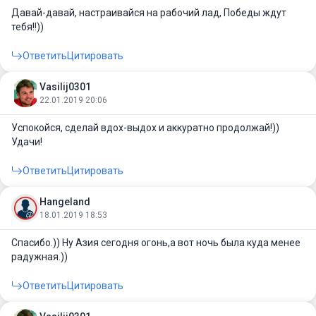
Давай-давай, настраивайся на рабочий лад, Победы ждут
тебя!!))
Ответить
Цитировать
Vasilij0301
22.01.2019 20:06
Успокойся, сделай вдох-выдох и аккуратно продолжай!))
Удачи!
Ответить
Цитировать
Hangeland
18.01.2019 18:53
Спасибо.)) Ну Азия сегодня огонь,а вот ночь была куда менее
радужная.))
Ответить
Цитировать