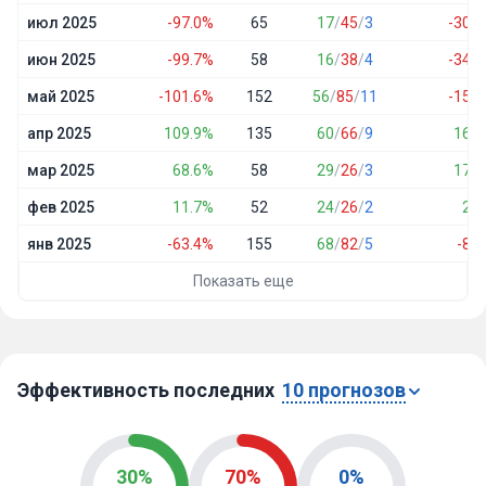
июл 2025
-97.0%
65
17
/
45
/
3
-30.0
июн 2025
-99.7%
58
16
/
38
/
4
-34.6
май 2025
-101.6%
152
56
/
85
/
11
-15.4
апр 2025
109.9%
135
60
/
66
/
9
16.8
мар 2025
68.6%
58
29
/
26
/
3
17.4
фев 2025
11.7%
52
24
/
26
/
2
2.9
янв 2025
-63.4%
155
68
/
82
/
5
-8.7
Показать еще
Эффективность последних
10 прогнозов
30%
70%
0%