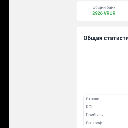
Общий банк
2926 VRUR
Общая статисти
Ставки
ROI
Прибыль
Ср. коэф.