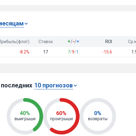
месяцам
+
/
-
/
=
Прибыль(флэт)
Ставок
ROI
Ср.
-8.2%
17
7
/
9
/
1
-15.6
1.
 последних
10 прогнозов
40%
60%
0%
выигрыши
проигрыши
возвраты