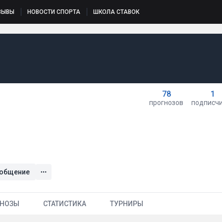
ЗЫВЫ
НОВОСТИ СПОРТА
ШКОЛА СТАВОК
78
1
прогнозов
подписч
общение
ГНОЗЫ
СТАТИСТИКА
ТУРНИРЫ