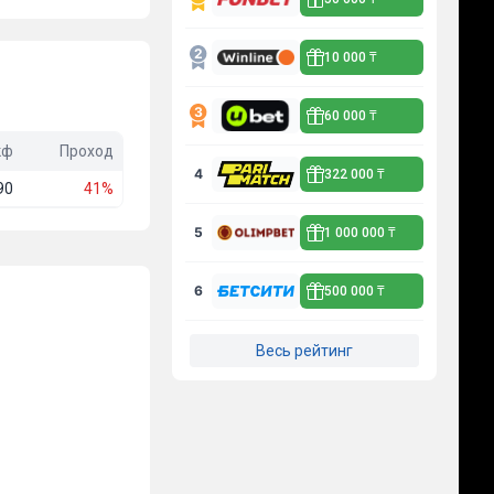
10 000 ₸
60 000 ₸
кф
Проход
4
322 000 ₸
90
41%
5
1 000 000 ₸
6
500 000 ₸
Весь рейтинг