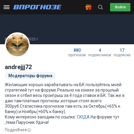
Войти
Был(а) 26.05.2025 г.
880
4
17
прогнозов
подписчиков
подписки
andrejjj72
Модераторы форума
Желающие хорошо зарабатывать на БК пользуйтесь моей
стратегией тут на форуме.Реально на хоккее за прошлый
сезон я отбил весь проигрыш за 4 года ставок в БК. Так же я
даю там платные прогнозы ,которые стоят всего
300руб.Статистика прогнозов там есть за Октябрь(+65% к
банку) и Ноябрь(+60% к банку).
Кому интересно заходим по ссылке:
СЮДА
На форуме тут
,тема Парусник Удача!
Подробнее