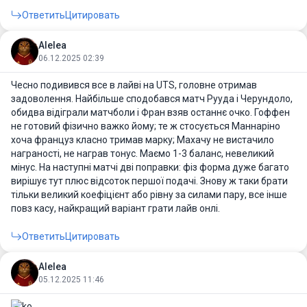
Ответить
Цитировать
Alelea
06.12.2025 02:39
Чесно подивився все в лайві на UTS, головне отримав
задоволення. Найбільше сподобався матч Рууда і Черундоло,
обидва відіграли матчболи і Фран взяв останнє очко. Гоффен
не готовий фізично важко йому; те ж стосується Маннаріно
хоча француз класно тримав марку; Махачу не вистачило
награності, не награв тонус. Маємо 1-3 баланс, невеликий
мінус. На наступні матчі дві поправки: фіз форма дуже багато
вирішує тут плюс відсоток першої подачі. Знову ж таки брати
тільки великий коефіцієнт або рівну за силами пару, все інше
повз касу, найкращий варіант грати лайв онлі.
Ответить
Цитировать
Alelea
05.12.2025 11:46