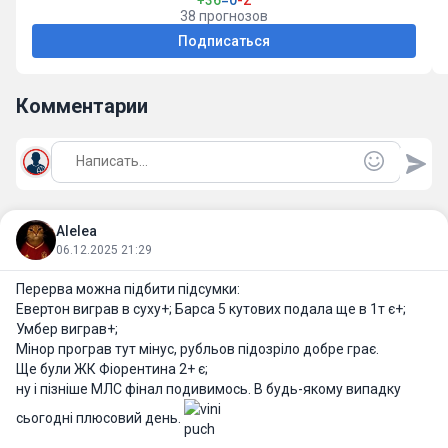
+36
=0
-2
38 прогнозов
Подписаться
Комментарии
Alelea
06.12.2025 21:29
Перерва можна підбити підсумки:
Евертон виграв в суху+; Барса 5 кутових подала ще в 1т є+;
Умбер виграв+;
Мінор програв тут мінус, рубльов підозріло добре грає.
Ще були ЖК Фіорентина 2+ є;
ну і пізніше МЛС фінал подивимось. В будь-якому випадку
сьогодні плюсовий день.