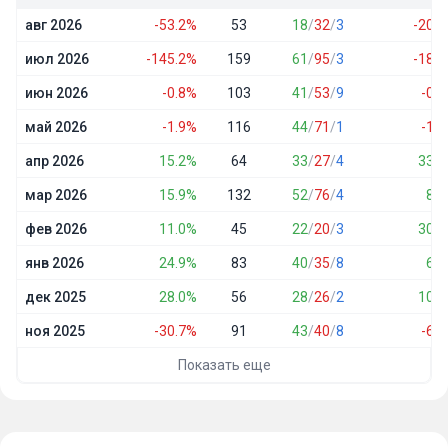
авг 2026
-53.2%
53
18
/
32
/
3
-20.1
июл 2026
-145.2%
159
61
/
95
/
3
-18.3
июн 2026
-0.8%
103
41
/
53
/
9
-0.3
май 2026
-1.9%
116
44
/
71
/
1
-1.5
апр 2026
15.2%
64
33
/
27
/
4
33.8
мар 2026
15.9%
132
52
/
76
/
4
8.4
фев 2026
11.0%
45
22
/
20
/
3
30.2
янв 2026
24.9%
83
40
/
35
/
8
6.0
дек 2025
28.0%
56
28
/
26
/
2
10.0
ноя 2025
-30.7%
91
43
/
40
/
8
-6.8
Показать еще