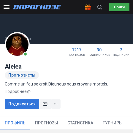
Войти
Сейчас онлайн
1217
30
2
прогнозов
подписчиков
подписки
Alelea
Прогнозисты
Comme un fou se croit Dieunous nous croyons mortels.
Подробнее
Подписаться
ПРОФИЛЬ
ПРОГНОЗЫ
СТАТИСТИКА
ТУРНИРЫ