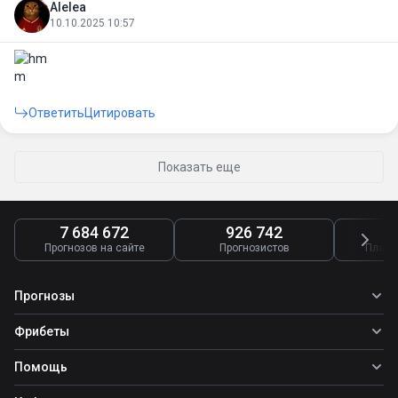
Alelea
10.10.2025 10:57
Ответить
Цитировать
Показать еще
7 684 672
926 742
4
Прогнозов на сайте
Прогнозистов
Платн
Прогнозы
Все прогнозы
Фрибеты
Топ ставок
Фрибеты
Помощь
Прогнозы на футбол
Фрибет Ubet
Прогнозы на теннис
Школа ставок