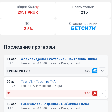
Общий банк
Всего ставок
2951 VRUR
1216
ROI
Ставлю по линии
-3.5%
Последние прогнозы
Александрова Екатерина - Свитолина Элина
11 авг
03:35
Теннис. WTA 1000. Торонто. Канада. Hard
Точный счет 0:2
2.00
Тьен Л. - Тиранте Т-А
09 авг
21:05
Теннис. ATP. Монреаль. Хард
П2
3.00
Самсонова Людмила - Рыбакина Елена
09 авг
19:35
Теннис. WTA 1000. Торонто. Канада. Hard