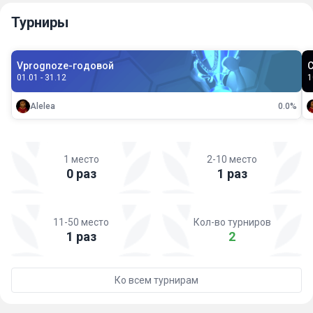
Турниры
Vprognoze-годовой
С
01.01 - 31.12
1
Alelea
0.0%
1 место
2-10 место
0 раз
1 раз
11-50 место
Кол-во турниров
1 раз
2
Ко всем турнирам