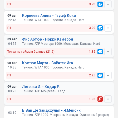
П1
3.70
Корнеева Алина - Гауфф Коко
09 авг
22:45
Теннис. WTA 1000. Торонто. Канада. Hard
П1
3.90
Фис Артюр - Норри Кэмерон
09 авг
04:55
Теннис. ATP Мастерс 1000. Монреаль. Канада. Hard
Тотал по геймам больше (21.5)
1.82
Костюк Марта - Свёнтек Ига
08 авг
19:35
Теннис. WTA 1000. Торонто. Канада. Hard
П1
2.25
Легечка И. - Ходар Р.
09 авг
03:20
Теннис. ATP. Монреаль. Хард
П1
1.98
Б.Ван Де Зандсхульп - Я.Менсик
03:10
Теннис. ATP 1000. Монреаль, Канада. Одиночный разряд. 1/8 финала