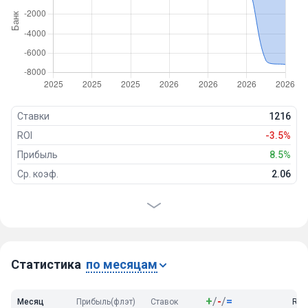
Ставки
1216
ROI
-3.5%
Прибыль
8.5%
Ср. коэф.
2.06
Проходимость
46%
Победы
555
Ничьи
72
Проигрыши
589
Статистика
по месяцам
+
/
-
/
=
Месяц
Прибыль(флэт)
Ставок
ROI