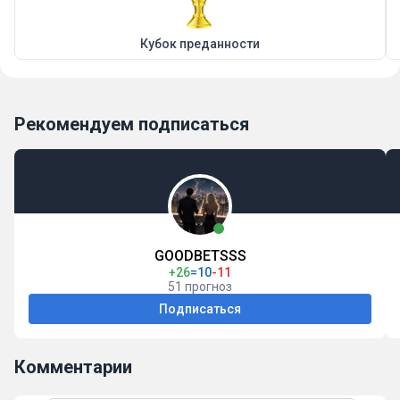
Кубок преданности
Рекомендуем подписаться
GOODBETSSS
+26
=10
-11
51 прогноз
Подписаться
Комментарии