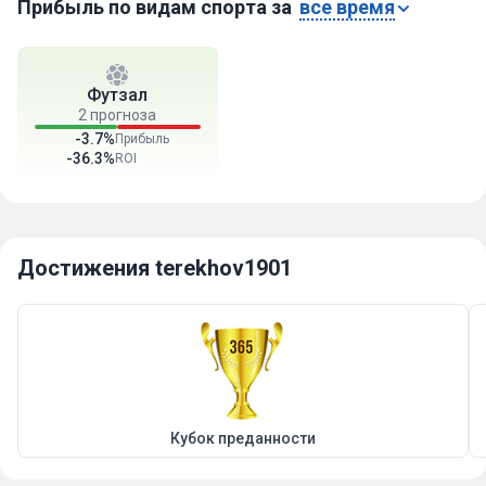
Прибыль по видам спорта за
все время
Футзал
2 прогноза
-3.7%
Прибыль
-36.3%
ROI
Достижения terekhov1901
Кубок преданности