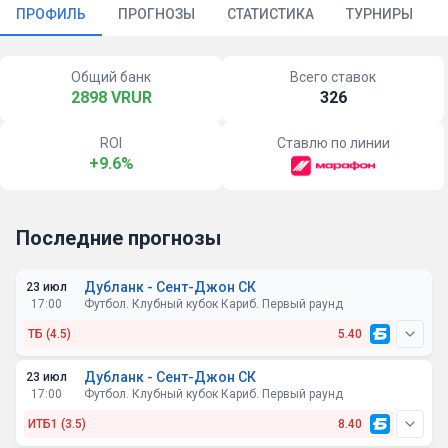
ПРОФИЛЬ
ПРОГНОЗЫ
СТАТИСТИКА
ТУРНИРЫ
Общий банк
Всего ставок
2898 VRUR
326
ROI
Ставлю по линии
+9.6%
Последние прогнозы
Дубланк - Сент-Джон СК
23 июл
17:00
Футбол. Клубный кубок Кариб. Первый раунд
ТБ (4.5)
5.40
Дубланк - Сент-Джон СК
23 июл
17:00
Футбол. Клубный кубок Кариб. Первый раунд
ИТБ1 (3.5)
8.40