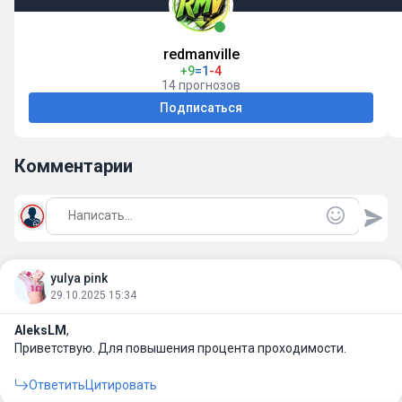
redmanville
+9
=1
-4
14 прогнозов
Подписаться
Комментарии
yulya pink
29.10.2025 15:34
AleksLM
,
Приветствую. Для повышения процента проходимости.
Ответить
Цитировать