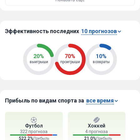
Эффективность последних
10 прогнозов
20%
70%
10%
выигрыши
проигрыши
возвраты
Прибыль по видам спорта за
все время
Футбол
Хоккей
322 прогноза
4 прогноза
522.2%
21.0%
Прибыль
Прибыль