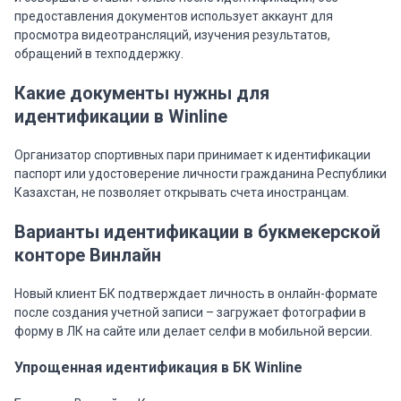
предоставления документов использует аккаунт для
просмотра видеотрансляций, изучения результатов,
обращений в техподдержку.
Какие документы нужны для
идентификации в Winline
Организатор спортивных пари принимает к идентификации
паспорт или удостоверение личности гражданина Республики
Казахстан, не позволяет открывать счета иностранцам.
Варианты идентификации в букмекерской
конторе Винлайн
Новый клиент БК подтверждает личность в онлайн-формате
после создания учетной записи – загружает фотографии в
форму в ЛК на сайте или делает селфи в мобильной версии.
Упрощенная идентификация в БК Winline