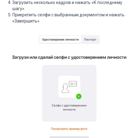
Загрузить несколько кадров и нажать «К последнему
шагу».
Прикрепить селфи с выбранным документом и нажать
«Завершить».