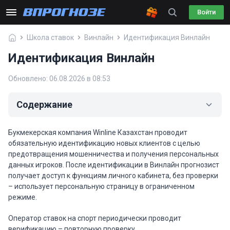
Войти
Школа ставок
Винлайн
Идентификация Винлайн
Идентификация Винлайн
Обновлено: 06.08.2026 в 08:53
Содержание
Букмекерская компания Winline Казахстан проводит
обязательную идентификацию новых клиентов с целью
предотвращения мошенничества и получения персональных
данных игроков. После идентификации в Винлайн прогнозист
получает доступ к функциям личного кабинета, без проверки
– использует персональную страницу в ограниченном
режиме.
Оператор ставок на спорт периодически проводит
верификацию – повторную проверку.