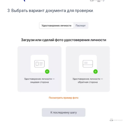
Выбрать вариант документа для проверки.