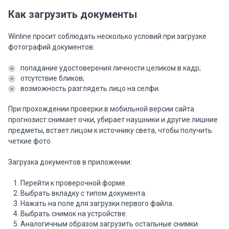
Как загрузить документы
Winline просит соблюдать несколько условий при загрузке
фотографий документов:
попадание удостоверения личности целиком в кадр;
отсутствие бликов;
возможность разглядеть лицо на селфи.
При прохождении проверки в мобильной версии сайта
прогнозист снимает очки, убирает наушники и другие лишние
предметы, встает лицом к источнику света, чтобы получить
четкие фото.
Загрузка документов в приложении:
Перейти к проверочной форме.
Выбрать вкладку с типом документа.
Нажать на поле для загрузки первого файла.
Выбрать снимок на устройстве.
Аналогичным образом загрузить остальные снимки.