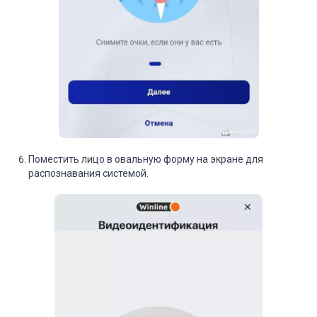
Поместить лицо в овальную форму на экране для
распознавания системой.