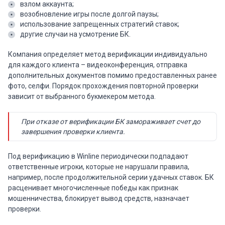
взлом аккаунта;
возобновление игры после долгой паузы;
использование запрещенных стратегий ставок;
другие случаи на усмотрение БК.
Компания определяет метод верификации индивидуально
для каждого клиента – видеоконференция, отправка
дополнительных документов помимо предоставленных ранее
фото, селфи. Порядок прохождения повторной проверки
зависит от выбранного букмекером метода.
При отказе от верификации БК замораживает счет до
завершения проверки клиента.
Под верификацию в Winline периодически подпадают
ответственные игроки, которые не нарушали правила,
например, после продолжительной серии удачных ставок. БК
расценивает многочисленные победы как признак
мошенничества, блокирует вывод средств, назначает
проверки.