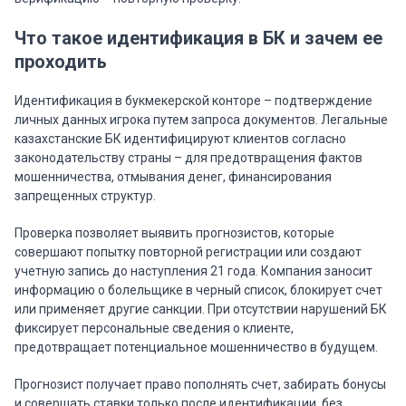
Что такое идентификация в БК и зачем ее
проходить
Идентификация в букмекерской конторе – подтверждение
личных данных игрока путем запроса документов. Легальные
казахстанские БК идентифицируют клиентов согласно
законодательству страны – для предотвращения фактов
мошенничества, отмывания денег, финансирования
запрещенных структур.
Проверка позволяет выявить прогнозистов, которые
совершают попытку повторной регистрации или создают
учетную запись до наступления 21 года. Компания заносит
информацию о болельщике в черный список, блокирует счет
или применяет другие санкции. При отсутствии нарушений БК
фиксирует персональные сведения о клиенте,
предотвращает потенциальное мошенничество в будущем.
Прогнозист получает право пополнять счет, забирать бонусы
и совершать ставки только после идентификации, без