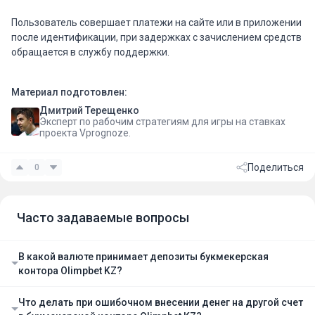
Пользователь совершает платежи на сайте или в приложении
после идентификации, при задержках с зачислением средств
обращается в службу поддержки.
Материал подготовлен:
Дмитрий Терещенко
Эксперт по рабочим стратегиям для игры на ставках
проекта Vprognoze.
Поделиться
0
Часто задаваемые вопросы
В какой валюте принимает депозиты букмекерская
контора Olimpbet KZ?
Что делать при ошибочном внесении денег на другой счет