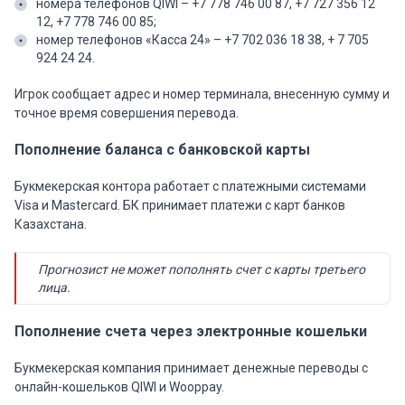
номера телефонов QIWI – +7 778 746 00 87, +7 727 356 12
12, +7 778 746 00 85;
номер телефонов «Касса 24» – +7 702 036 18 38, + 7 705
924 24 24.
Игрок сообщает адрес и номер терминала, внесенную сумму и
точное время совершения перевода.
Пополнение баланса с банковской карты
Букмекерская контора работает с платежными системами
Visa и Mastercard. БК принимает платежи с карт банков
Казахстана.
Прогнозист не может пополнять счет с карты третьего
лица.
Пополнение счета через электронные кошельки
Букмекерская компания принимает денежные переводы с
онлайн-кошельков QIWI и Wooppay.