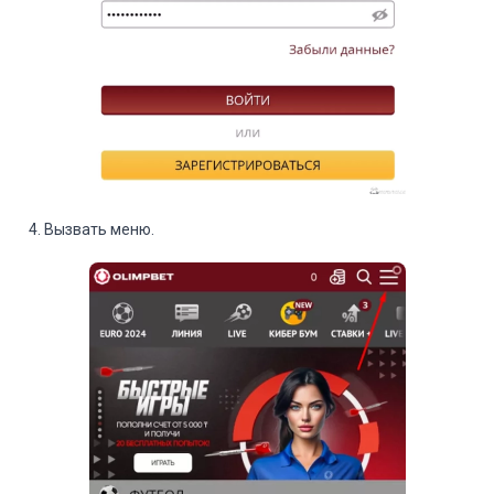
Вызвать меню.