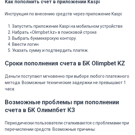
Как пополнить счет в приложении Kaspi
Инструкция по внесению средств через приложение Kaspi:
Запустить приложение Kaspi на мобильном устройстве.
Набрать «Olimpbet.kz» в поисковой строке.
Выбрать букмекерскую контору.
Ввести логин.
Указать сумму и подтвердить платеж.
Сроки пополнения счета в БК Olimpbet KZ
Деньги поступают мгновенно при выборе любого платежного
метода. Возможные технические задержки не превышают 1
часа.
Возможные проблемы при пополнении
счета в БК Олимпбет КЗ
Периодически пользователи сталкиваются с проблемами при
перечислении средств. Возможные причины: