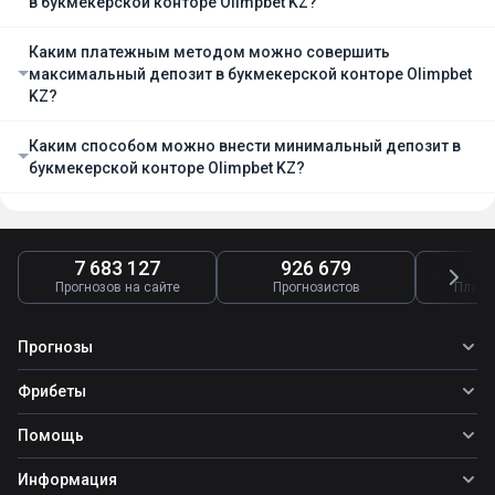
в букмекерской конторе Olimpbet KZ?
Каким платежным методом можно совершить
максимальный депозит в букмекерской конторе Olimpbet
KZ?
Каким способом можно внести минимальный депозит в
букмекерской конторе Olimpbet KZ?
7 683 127
926 679
4
Прогнозов на сайте
Прогнозистов
Платн
Прогнозы
Все прогнозы
Фрибеты
Топ ставок
Фрибеты
Помощь
Прогнозы на футбол
Фрибет Ubet
Прогнозы на теннис
Школа ставок
Информация
Фрибет Фонбет