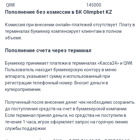
QIWI
145000
Пополнение без комиссии в БК Olimpbet KZ
Комиссия при внесении онлайн-платежей отсутствует. Плату в
терминалах букмекер компенсирует клиентам в полном
объеме.
Пополнение счета через терминал
Букмекер принимает платежи в терминалах «Касса24» и QIWI.
Пользователь находит букмекерскую контору в меню
аппарата, указывает сумму и использованный при
регистрации телефонный номер. Вносит деньги в
купюроприемник.
Полученный после внесения денег чек необходимо сохранить
до поступления средств на счет в букмекерской компании.
Если терминал принял деньги, но средства не поступили в
течение 1 часа, игрок оформляет запрос на горячую линию
службы поддержки: