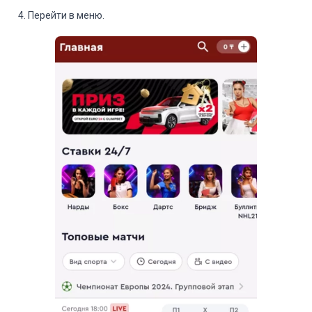
Перейти в меню.