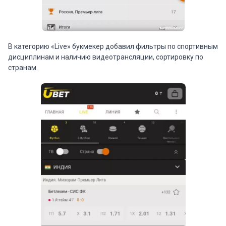
В категорию «Live» букмекер добавил фильтры по спортивным
дисциплинам и наличию видеотрансляции, сортировку по
странам.