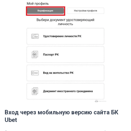
Вход через мобильную версию сайта БК
Ubet