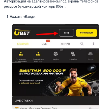
Авторизация на адаптированном под экраны телефонов
ресурсе букмекерской конторы Юбет:
Нажать «Вход».