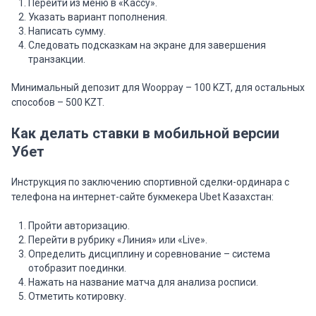
Перейти из меню в «Кассу».
Указать вариант пополнения.
Написать сумму.
Следовать подсказкам на экране для завершения
транзакции.
Минимальный депозит для Wooppay – 100 KZT, для остальных
способов – 500 KZT.
Как делать ставки в мобильной версии
Убет
Инструкция по заключению спортивной сделки-ординара с
телефона на интернет-сайте букмекера Ubet Казахстан:
Пройти авторизацию.
Перейти в рубрику «Линия» или «Live».
Определить дисциплину и соревнование – система
отобразит поединки.
Нажать на название матча для анализа росписи.
Отметить котировку.