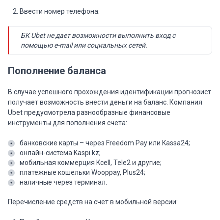
Ввести номер телефона.
БК Ubet не дает возможности выполнить вход с
помощью e-mail или социальных сетей.
Пополнение баланса
В случае успешного прохождения идентификации прогнозист
получает возможность внести деньги на баланс. Компания
Ubet предусмотрела разнообразные финансовые
инструменты для пополнения счета:
банковские карты – через Freedom Pay или Kassa24;
онлайн-система Kaspi.kz;
мобильная коммерция Kcell, Tele2 и другие;
платежные кошельки Wooppay, Plus24;
наличные через терминал.
Перечисление средств на счет в мобильной версии: