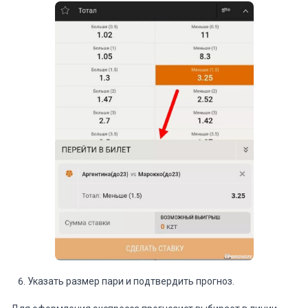
Указать размер пари и подтвердить прогноз.