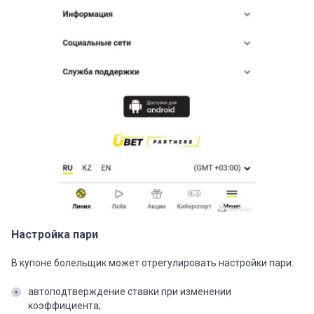
Настройка пари
В купоне болельщик может отрегулировать настройки пари:
автоподтверждение ставки при изменении
коэффициента;