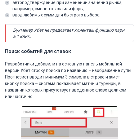
автоподтверждение при изменении значения рынка,
например, смене тотала или форы;
ввод любимых сумм для быстрого выбора.
Букмекер Убет не предлагает клиентам функцию пари
в 1 клик.
Поиск событий для ставок
Разработчики добавили на основную панель мобильной
версии Убет строку поиска по названию – изображение лупы.
Прогнозист вводит минимум 3 символа в строке и жмет
кнопку поиска – система показывает матчи и турниры, в
названии которых присутствует введенное слово целиком
или частично.