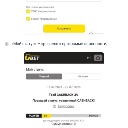
«Мой статус» – прогресс в программе лояльности;