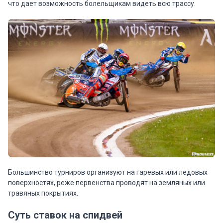
что дает возможность болельщикам видеть всю трассу.
Большинство турниров организуют на гаревых или ледовых
поверхностях, реже первенства проводят на земляных или
травяных покрытиях.
Суть ставок на спидвей