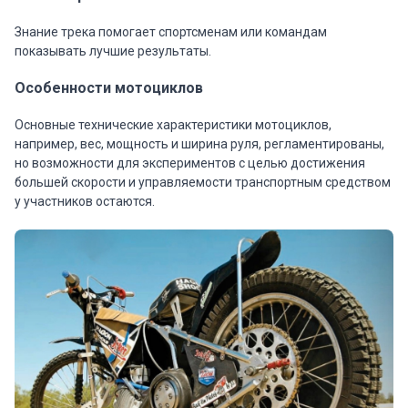
Знание трека помогает спортсменам или командам
показывать лучшие результаты.
Особенности мотоциклов
Основные технические характеристики мотоциклов,
например, вес, мощность и ширина руля, регламентированы,
но возможности для экспериментов с целью достижения
большей скорости и управляемости транспортным средством
у участников остаются.