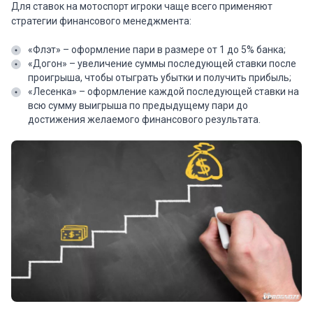
Для ставок на мотоспорт игроки чаще всего применяют
стратегии финансового менеджмента:
«Флэт» – оформление пари в размере от 1 до 5% банка;
«Догон» – увеличение суммы последующей ставки после
проигрыша, чтобы отыграть убытки и получить прибыль;
«Лесенка» – оформление каждой последующей ставки на
всю сумму выигрыша по предыдущему пари до
достижения желаемого финансового результата.