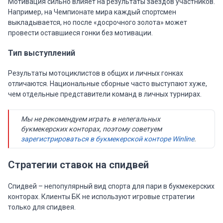
Мотивация сильно влияет на результаты заездов участников.
Например, на Чемпионате мира каждый спортсмен
выкладывается, но после «досрочного золота» может
провести оставшиеся гонки без мотивации.
Тип выступлений
Результаты мотоциклистов в общих и личных гонках
отличаются. Национальные сборные часто выступают хуже,
чем отдельные представители команд в личных турнирах.
Мы не рекомендуем играть в нелегальных
букмекерских конторах, поэтому советуем
зарегистрироваться в букмекерской конторе Winline
.
Стратегии ставок на спидвей
Спидвей – непопулярный вид спорта для пари в букмекерских
конторах. Клиенты БК не используют игровые стратегии
только для спидвея.