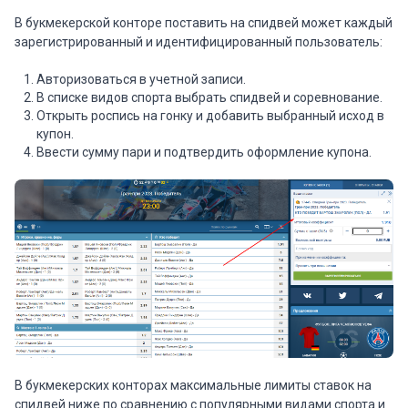
В букмекерской конторе поставить на спидвей может каждый
зарегистрированный и идентифицированный пользователь:
Авторизоваться в учетной записи.
В списке видов спорта выбрать спидвей и соревнование.
Открыть роспись на гонку и добавить выбранный исход в
купон.
Ввести сумму пари и подтвердить оформление купона.
В букмекерских конторах максимальные лимиты ставок на
спидвей ниже по сравнению с популярными видами спорта и