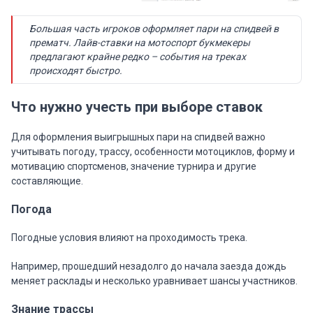
Большая часть игроков оформляет пари на спидвей в
прематч. Лайв-ставки на мотоспорт букмекеры
предлагают крайне редко – события на треках
происходят быстро.
Что нужно учесть при выборе ставок
Для оформления выигрышных пари на спидвей важно
учитывать погоду, трассу, особенности мотоциклов, форму и
мотивацию спортсменов, значение турнира и другие
составляющие.
Погода
Погодные условия влияют на проходимость трека.
Например, прошедший незадолго до начала заезда дождь
меняет расклады и несколько уравнивает шансы участников.
Знание трассы